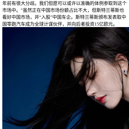
年前有很大分歧。我们但愿可以或许以准确的体例参取到这个
市场中。”虽然正在中国市场份额占比不大，但斯特兰蒂斯也
看好中国市场，并“入股”中国车企。斯特兰蒂斯颁布发表取中
国零跑汽车成为全球计谋伙伴，并向后者投资15亿欧元。