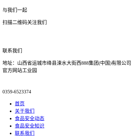
与我们一起
扫描二维码关注我们
联系我们
地址：山西省运城市绛县涑水大街西888集团(中国)有限公司
官方网站工业园
0359-6523374
首页
关于我们
食品安全动态
食品安全知识
联系我们