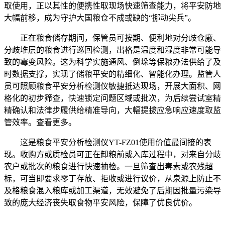
取使用，正以其性的便携性取现场快速筛查能力，将平安防地
大幅前移，成为守护大国粮仓不成或缺的“挪动尖兵”。
正在粮食储存期间，保管员可按期、便利地对分歧仓廒、
分歧堆层的粮食进行巡回检测，出格是温度和湿度非常可能导
致的霉变风险。这为科学实施通风、倒垛等保粮办法供给了及
时数据支撑，实现了储粮平安的精细化、智能化办理。监管人
员可照顾粮食平安分析检测仪敏捷抵达现场，开展大面积、网
格化的初步筛查，快速锁定问题区域或批次，为后续尝试室精
精确认和法律步履供给精准导向，大幅提拔应急响应速度取监
管效率。查看更多。
这是粮食平安分析检测仪YT-FZ01使用价值最间接的表
现。收购方或质检员可正在卸粮前或入库过程中，对来自分歧
农户或批次的粮食进行快速抽检。一旦筛查出毒素或农残超
标，可当即要求零丁存放、拒收或进行议价，从泉源上防止不
及格粮食混入粮库或加工渠道，无效避免了后期因批量污染导
致的庞大经济丧失取食物平安风险，保障了优良优价。