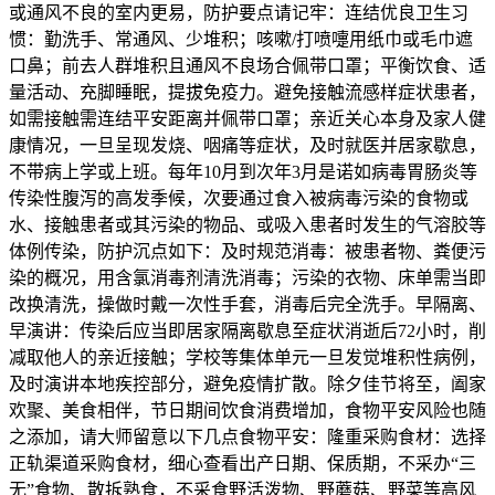
或通风不良的室内更易，防护要点请记牢：连结优良卫生习
惯：勤洗手、常通风、少堆积；咳嗽/打喷嚏用纸巾或毛巾遮
口鼻；前去人群堆积且通风不良场合佩带口罩；平衡饮食、适
量活动、充脚睡眠，提拔免疫力。避免接触流感样症状患者，
如需接触需连结平安距离并佩带口罩；亲近关心本身及家人健
康情况，一旦呈现发烧、咽痛等症状，及时就医并居家歇息，
不带病上学或上班。每年10月到次年3月是诺如病毒胃肠炎等
传染性腹泻的高发季候，次要通过食入被病毒污染的食物或
水、接触患者或其污染的物品、或吸入患者时发生的气溶胶等
体例传染，防护沉点如下：及时规范消毒：被患者物、粪便污
染的概况，用含氯消毒剂清洗消毒；污染的衣物、床单需当即
改换清洗，操做时戴一次性手套，消毒后完全洗手。早隔离、
早演讲：传染后应当即居家隔离歇息至症状消逝后72小时，削
减取他人的亲近接触；学校等集体单元一旦发觉堆积性病例，
及时演讲本地疾控部分，避免疫情扩散。除夕佳节将至，阖家
欢聚、美食相伴，节日期间饮食消费增加，食物平安风险也随
之添加，请大师留意以下几点食物平安：隆重采购食材：选择
正轨渠道采购食材，细心查看出产日期、保质期，不采办“三
无”食物、散拆熟食，不采食野活泼物、野蘑菇、野菜等高风