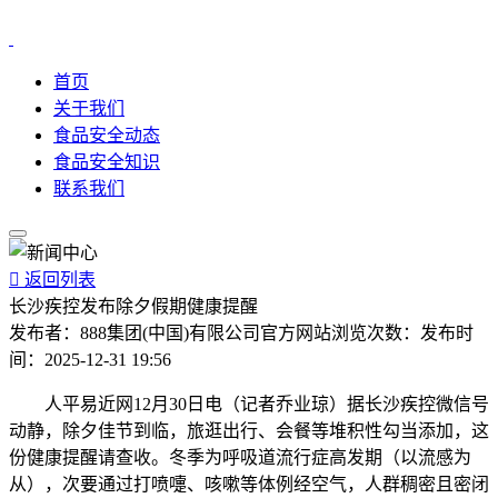
首页
关于我们
食品安全动态
食品安全知识
联系我们

返回列表
长沙疾控发布除夕假期健康提醒
发布者：
888集团(中国)有限公司官方网站
浏览次数：
发布时
间：
2025-12-31 19:56
人平易近网12月30日电（记者乔业琼）据长沙疾控微信号
动静，除夕佳节到临，旅逛出行、会餐等堆积性勾当添加，这
份健康提醒请查收。冬季为呼吸道流行症高发期（以流感为
从），次要通过打喷嚏、咳嗽等体例经空气，人群稠密且密闭