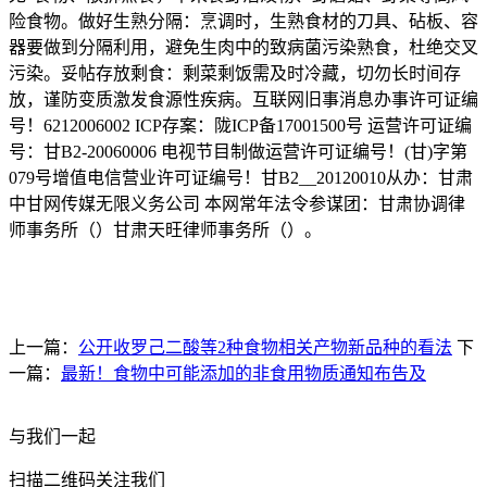
险食物。做好生熟分隔：烹调时，生熟食材的刀具、砧板、容
器要做到分隔利用，避免生肉中的致病菌污染熟食，杜绝交叉
污染。妥帖存放剩食：剩菜剩饭需及时冷藏，切勿长时间存
放，谨防变质激发食源性疾病。互联网旧事消息办事许可证编
号！6212006002 ICP存案：陇ICP备17001500号 运营许可证编
号：甘B2-20060006 电视节目制做运营许可证编号！(甘)字第
079号增值电信营业许可证编号！甘B2__20120010从办：甘肃
中甘网传媒无限义务公司 本网常年法令参谋团：甘肃协调律
师事务所（）甘肃天旺律师事务所（）。
上一篇：
公开收罗己二酸等2种食物相关产物新品种的看法
下
一篇：
最新！食物中可能添加的非食用物质通知布告及
与我们一起
扫描二维码关注我们