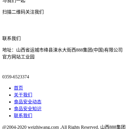
与我们一起
扫描二维码关注我们
联系我们
地址：山西省运城市绛县涑水大街西888集团(中国)有限公司
官方网站工业园
0359-6523374
首页
关于我们
食品安全动态
食品安全知识
联系我们
@2004-2020 weizhiwang.com .All Rights Reserved. 山西888集团