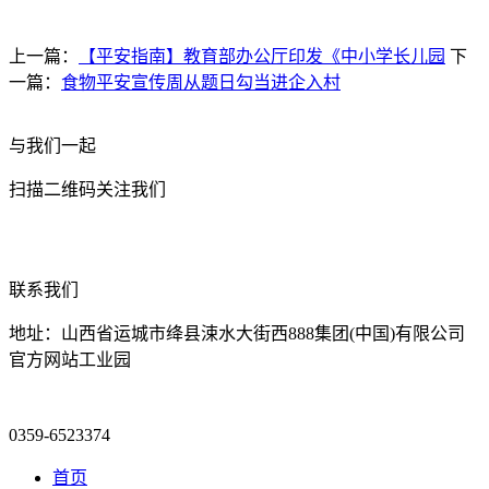
上一篇：
【平安指南】教育部办公厅印发《中小学长儿园
下
一篇：
食物平安宣传周从题日勾当进企入村
与我们一起
扫描二维码关注我们
联系我们
地址：山西省运城市绛县涑水大街西888集团(中国)有限公司
官方网站工业园
0359-6523374
首页