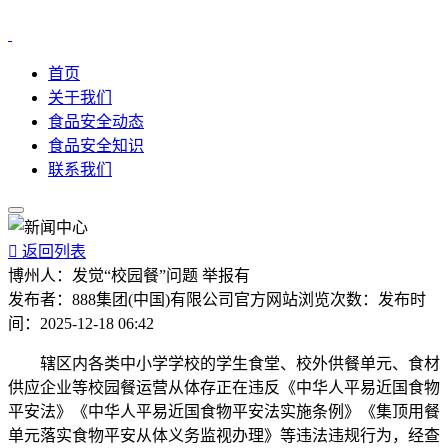
首页
关于我们
食品安全动态
食品安全知识
联系我们

返回列表
博州人：发觉“校园餐”问题 举报有
发布者：
888集团(中国)有限公司官方网站
浏览次数：
发布时
间：
2025-12-18 06:42
辖区内各类中小学学校的学生食堂、校外供餐单元、食材
供应企业等校园餐运营从体存正在违反《中华人平易近国食物
平安法》《中华人平易近国食物平安法实施条例》《集顶用餐
单元落实食物平安从体义务监视办理》等违法违规行为，经查