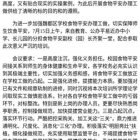
高度，又有贴合现实的实操案例，为此后开展食物平安办理工
做供给了清晰的标的目的和的遵照。
为进一步加强魏都区学校食物平安办理工做，切实保障师
生饮食平安，7月15日上午，来自教育、公办平易近办中小
学、长儿园的分担食物平安副校（园）长齐聚一堂，配合参取
此次意义严沉的培训。
会议要求：一是高度注沉，强化义务担任。校园食物平安
间接关系到师生的身体健康和生命平安，各学校务必充实认识
到其极端主要性，切实加强义务感和感，将食物平安工做放正
在学校工做的凸起。二是强化进修，提拔能力本质。要加强对
已有文件和规章轨制的进修，同时沉视将本次培训所学理论学
问取现实工做慎密连系，针对各自学校食物平安工做中的亏弱
环节，对标整改。特别是新上岗的办理人员，更要尽快熟悉岗
亭职责，控制操做规范，加快提拔营业能力。三是凸起沉点，
落实环节行动。严酷把控采购关、加工关这“三关”，鼎力推进
通明化、尺度化、消息化“三化”办理。积极落实“明厨亮灶”扶
植，细化操做规范，充实使用聪慧监管平台，不竭提拔食物平