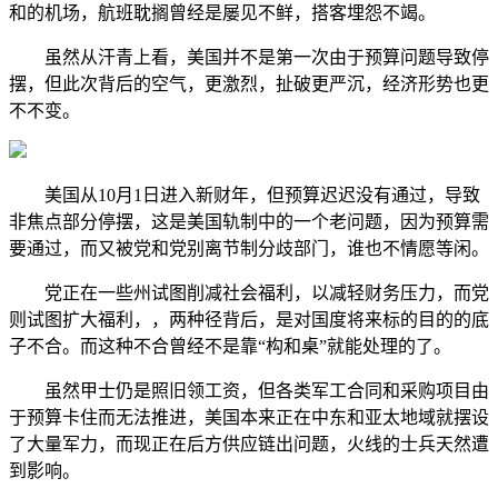
和的机场，航班耽搁曾经是屡见不鲜，搭客埋怨不竭。
虽然从汗青上看，美国并不是第一次由于预算问题导致停
摆，但此次背后的空气，更激烈，扯破更严沉，经济形势也更
不不变。
美国从10月1日进入新财年，但预算迟迟没有通过，导致
非焦点部分停摆，这是美国轨制中的一个老问题，因为预算需
要通过，而又被党和党别离节制分歧部门，谁也不情愿等闲。
党正在一些州试图削减社会福利，以减轻财务压力，而党
则试图扩大福利，，两种径背后，是对国度将来标的目的的底
子不合。而这种不合曾经不是靠“构和桌”就能处理的了。
虽然甲士仍是照旧领工资，但各类军工合同和采购项目由
于预算卡住而无法推进，美国本来正在中东和亚太地域就摆设
了大量军力，而现正在后方供应链出问题，火线的士兵天然遭
到影响。