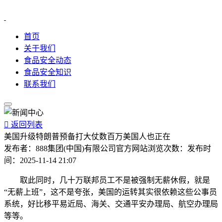
首页
关于我们
食品安全动态
食品安全知识
联系我们

返回列表
美国升级特朗普预备打大仗数百万美国人也正在
发布者：
888集团(中国)有限公司官方网站
浏览次数：
发布时
间：
2025-11-14 21:07
取此同时，几十万联邦员工不是被强制无薪休假，就是
“无薪上班”，这不是夸张，美国的运转其实很依赖这些公事员
系统，好比移平易近局、海关、交通平安办理局、航空办理局
等等。