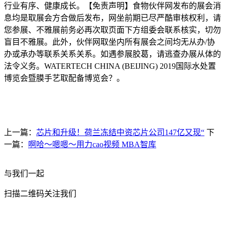
行业有序、健康成长。【免责声明】食物伙伴网发布的展会消
息均是取展会方合做后发布，网坐前期已尽严酷审核权利，请
您参展、不雅展前务必再次取页面下方组委会联系核实，切勿
盲目不雅展。此外，伙伴网取坐内所有展会之间均无从办/协
办或承办等联系关系关系。如遇参展胶葛，请逃查办展从体的
法令义务。WATERTECH CHINA (BEIJING) 2019国际水处置
博览会暨膜手艺取配备博览会？。
上一篇：
芯片和升级！荷兰冻结中资芯片公司147亿又现“
下
一篇：
啊哈〜嗯嗯〜用力cao视频 MBA智库
与我们一起
扫描二维码关注我们