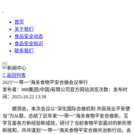
首页
关于我们
食品安全动态
食品安全知识
联系我们

返回列表
2025“一带一”海关食物平安合做会议举行
发布者：
888集团(中国)有限公司官方网站
浏览次数：
发布时
间：
2025-10-22 13:38
据领会，本次会议以“深化国际合做机制 共促商业平安便
当”为从题，总结了近年来“一带一”海关食物平安合做新，互
学互鉴各方新经验新成效，研讨了当前食物平安面对的新形势
新挑和，共共谋划“一带一”海关食物平安合做共治新行动。会