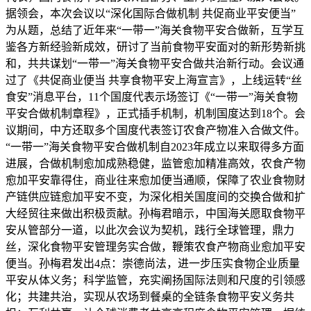
据领会，本次会议以“深化国际合做机制 共促商业平安便当”
为从题，总结了近年来“一带一”海关食物平安合做新，互学互
鉴各方新经验新成效，研讨了当前食物平安面对的新形势新挑
和，共共谋划“一带一”海关食物平安合做共治新行动。会议通
过了《共促商业便当 共享食物平安上海宣言》，上线运转“丝
食安”消息平台，11个国度代表示场签订《“一带一”海关食物
平安合做机制章程》，正式插手机制，机制国度达到18个。会
议期间，中方还取多个国度代表签订农食产物准入合做文件。
“一带一”海关食物平安合做机制自2023年成立以来取得多方面
进展，合做机制愈加成熟稳健，监管愈加精准高效，农食产物
愈加平安靠得住，商业往来愈加便当通顺，保障了农业食物财
产链供应链愈加平安不变，为深化相关国度间的交换合做和扩
大经贸往来做出积极贡献。孙梅君暗示，中国海关愿取食物平
安从管部分一道，以此次会议为契机，践行全球管理，鼎力
丝，深化食物平安管理务实合做，鞭策农食产物商业愈加平安
便当。孙梅君发出4点：崇德尚法，进一步压实食物企业质量
平安从体义务；科学监管，充实阐扬国际法则和尺度的引领感
化；共建共治，实现从农场到餐桌的全链条食物平安义务共