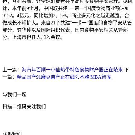
担；互利共赢，让全球消费者共享高程度食物平安管理。据统
计，本年前9个月，中国取共建“一带一”国度食物商业额达到
9152。4亿元，同比增加2。5%，商业多元化之越走越宽，合
做成长不竭扩大。来自21个共建“一带一”国度的食物平安从管
部分、驻华使以及国际组织代表，国内食物平安相关从管部
分、上海市担任人加入会议。
上一篇：
海南年百顺一小仙热带特色食物财产园正在陵水
下
一篇：
精品国产91麻豆自产正在线旁不雅 MBA智库
与我们一起
扫描二维码关注我们
联系我们