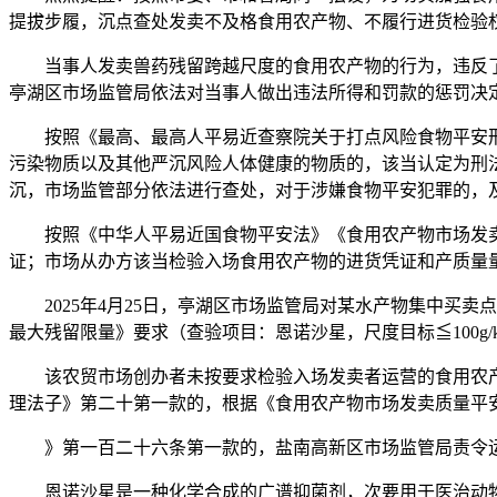
提拔步履，沉点查处发卖不及格食用农产物、不履行进货检验
当事人发卖兽药残留跨越尺度的食用农产物的行为，违反了
亭湖区市场监管局依法对当事人做出违法所得和罚款的惩罚决
按照《最高、最高人平易近查察院关于打点风险食物平安刑事
污染物质以及其他严沉风险人体健康的物质的，该当认定为刑
沉，市场监管部分依法进行查处，对于涉嫌食物平安犯罪的，
按照《中华人平易近国食物平安法》《食用农产物市场发卖
证；市场从办方该当检验入场食用农产物的进货凭证和产质量
2025年4月25日，亭湖区市场监管局对某水产物集中买卖点仲
最大残留限量》要求（查验项目：恩诺沙星，尺度目标≦100g/k
该农贸市场创办者未按要求检验入场发卖者运营的食用农产
理法子》第二十第一款的，根据《食用农产物市场发卖质量平
》第一百二十六条第一款的，盐南高新区市场监管局责令运
恩诺沙星是一种化学合成的广谱抑菌剂，次要用于医治动物