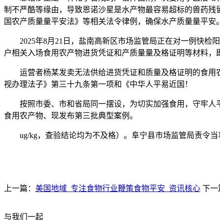
制不严酷等缘由，导致恩诺沙星是水产物最容易超标的兽药残
国农产质量量平安法》等相关法令律例，确保水产质量量平安
2025年8月21日，盐南高新区市场监管局正在对一例快检
户相关入场食用农产物进货凭证和产质量量及格证明等材料，
运营者杨某发卖无法供给进货凭证和质量及格证明的食用农
视办理法子》第三十九条第一项和《中华人平易近国！
按照市委、市和省局同一摆设，为切实加强食用，守牢人平易近
食用农产物、现发布第三批典型案例。
ug/kg，查验结论均为不及格）。阜宁县市场监管局责令
上一篇：
美国地域_专注食物行业鞭策食物平安_资讯核心
下一
与我们一起