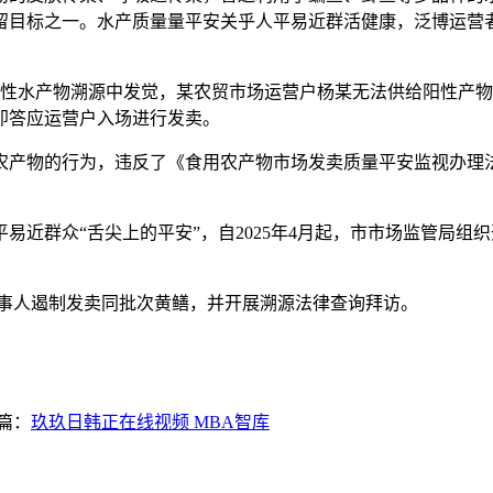
留目标之一。水产质量量平安关乎人平易近群活健康，泛博运营
。
阳性水产物溯源中发觉，某农贸市场运营户杨某无法供给阳性产
即答应运营户入场进行发卖。
产物的行为，违反了《食用农产物市场发卖质量平安监视办理法
群众“舌尖上的平安”，自2025年4月起，市市场监管局组
当事人遏制发卖同批次黄鳝，并开展溯源法律查询拜访。
篇：
玖玖日韩正在线视频 MBA智库