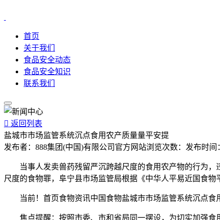
首页
关于我们
食品安全动态
食品安全知识
联系我们

返回列表
盐城市市场监管系统沉点食用农产质量量平安提
发布者：
888集团(中国)有限公司官方网站
浏览次数：
发布时间
当事人发卖兽药残留严沉跨越尺度的食用农产物的行为，违
尺度的食物罪，阜宁县市场监管局根据《中华人平易近国食物
当前！首页食物资讯中国食物盐城市市场监管系统沉点食用
焦点提醒：按照市委、市和省局同一摆设，为切实加强食用农产