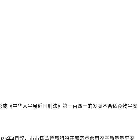
成《中华人平易近国刑法》第一百四十的发卖不合适食物平安
25年4月起，市市场监管局组织开展沉点食用农产质量量平安