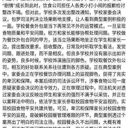
“剧情”成长到此时，饮食公司担任人各类小打小闹的报歉检讨
整改不竭。但对此，学校多次发出整改通知，学校家委会决
议，包罗司法判决立场果断地支撑，让人看到典型案例积极的
一面。学校餐食外包是当下再常见不外的运营模式，一旦呈现
食物质量和平安问题，校方和家长能够协帮处理问题。学校做
为餐饮外包合同的甲方，该当立场果断地坐正在学生和家长一
边，提出整改要求，验收整改，日常及时听取学生看法，发觉
问题、跟进处理，而不是相反。但良多学校并没有展示出如许
的姿势，良多时候，学校饰演施压的脚色，学校取餐饮外包公
司，相互的好处联系关系往往遭到各方质疑。正在典型案例
中，家委会正在学校餐饮办理问题上的监视脚色，获得了充实
的卑沉和保障。本案后续的司法诉讼环节，涉事食物公司一度
质疑家委会决议的法令效力，正在审理过程中，司法机关对透
过家委会决议反映出师生和家长的强烈不满予以采信，并正在
以案释法中明白，依法学生家长参取校园食物平安监视的，实
现校园食物平安共建共管。可见，卑沉和保障家长对校园食物
平安的监视，是破解校园餐管理难题的环节，典型案例透过个
案亮出了明白的司法立场。校园餐永久不出问题，大概有难