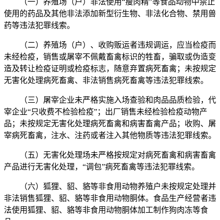
（一）养殖场（户）非法使用“瘦肉精”等食品动物中禁止
使用的药品及其他非法添加新型衍生物、非法化合物、禁用兽
药等违法犯罪线索。
（二）养殖场（户）、收购贩运者违规调运，应当检疫而
未经检疫，销售或屠宰不佩戴畜禽标识的牲畜，骗取或伪造变
造及转让检疫证明或检疫标志，随意弃置病死畜禽；未按规定
无害化处理病死畜禽、非法销售病死畜禽等违法犯罪线索。
（三）屠宰企业未严格实施入场查验和肉品品质检验，代
宰企业“只收费不检验检疫”；出厂销售未经检验检疫动物产
品；未按规定无害化处理病死畜禽和病害畜禽产品；收购、屠
宰病死畜禽，注水、注药或者注入其他物质等违法犯罪线索。
（五）无害化处理场未严格按规定对病死畜禽和病害畜禽
产品进行无害化处理，“调包”病死畜禽等违法犯罪线索。
（六）狐狸、貂、貉等非食用动物养殖户未按规定处理并
非法销售狐狸、貂、貉等非食用动物胴体。食品生产经营者违
法使用狐狸、貂、貉等非食用动物胴体加工制作狗肉冻等食