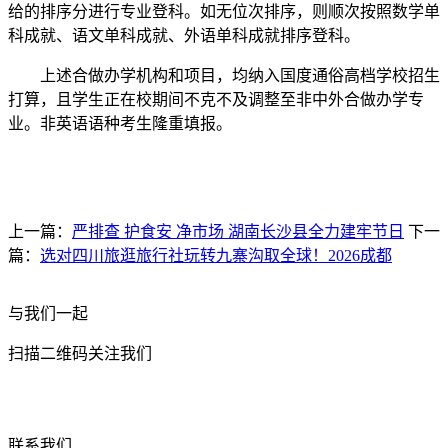
给的排序分进行专业登科。如无位次排序，则顺次按照数学单
科成就、语文单科成就、外语单科成就排序登科。
上述合做办学机构和项目，均纳入国度通俗高档学校招生
打算，且学生正在校期间不克不及调整至非中外合做办学专
业。非英语语种考生隆重填报。
上一篇：
严排查 护食安 净市场 湖南长沙县全力建牢节日
下一
篇：
选对四川旅逛旅行社玩转九寨沟取全球！2026成都
与我们一起
扫描二维码关注我们
联系我们