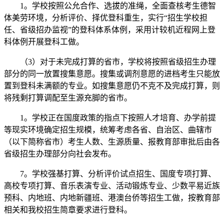
1。学校按照公允合作、选拔的准绳，全面查核考生德智
体美劳环境，分析评价、择优登科重生，实行“招生学校担
任、省级招办监视”的登科体系体例，采用计较机近程网上登
科体例开展登科工做。
（3）对于未完成打算的省市，学校将按照省级招生办理
部分的同一放置搜集意愿。搜集或调剂意愿的进档考生只能放
置到登科未满额的专业。如搜集意愿仍不克不及完成打算，则
将残剩打算调配至生源充脚的省市。
1。学校正在国度政策的指点下按照人才培育、办学前提
等现实环境确定招生规模，统筹考虑各省、自治区、曲辖市
（以下简称省市）考生人数、生源质量、报教育部审批后由各
省级招生办理部分向社会发布。
7。学校强基打算、分析评价试点招生、国度专项打算、
高校专项打算、音乐表演专业、活动锻炼专业、少数平易近族
预科、内地班、内地新疆班、港澳台侨等招生工做，按教育部
相关和我校招生简章要求进行登科。