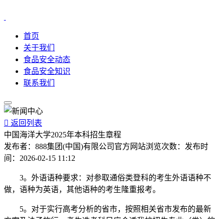
首页
关于我们
食品安全动态
食品安全知识
联系我们

返回列表
中国海洋大学2025年本科招生章程
发布者：
888集团(中国)有限公司官方网站
浏览次数：
发布时
间：
2026-02-15 11:12
3。外语语种要求：对参取通俗类登科的考生外语语种不
做，语种为英语，其他语种的考生隆重报考。
5。对于实行高考分析的省市，按照相关省市发布的最新