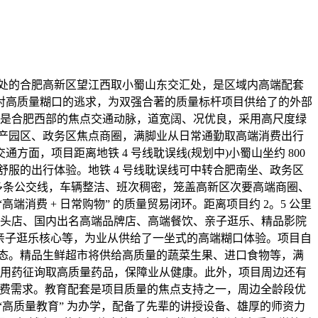
处的合肥高新区望江西取小蜀山东交汇处，是区域内高端配套
从对高质量糊口的逃求，为双强合著的质量标杆项目供给了的外部
望江西是合肥西部的焦点交通动脉，道宽阔、况优良，采用高尺度绿
财产园区、政务区焦点商圈，满脚业从日常通勤取高端消费出行
，项目距离地铁 4 号线耽误线(规划中)小蜀山坐约 800
服的出行体验。地铁 4 号线耽误线可中转合肥南坐、政务区
2 等多条公交线，车辆整洁、班次稠密，笼盖高新区次要高端商圈、
费 + 日常购物” 的质量贸易闭环。距离项目约 2。5 公里
扣头店、国内出名高端品牌店、高端餐饮、亲子逛乐、精品影院
、亲子逛乐核心等，为业从供给了一坐式的高端糊口体验。项目自
业态。精品生鲜超市将供给高质量的蔬菜生果、进口食物等，满
的用药征询取高质量药品，保障业从健康。此外，项目周边还有
高端消费需求。教育配套是项目质量的焦点支持之一，周边全龄段优
“高质量教育” 为办学，配备了先辈的讲授设备、雄厚的师资力