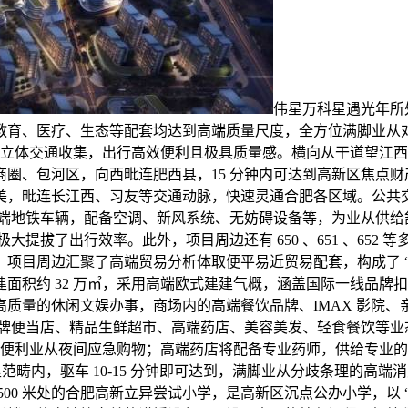
伟星万科星遇光年所
、教育、医疗、生态等配套均达到高端质量尺度，全方位满脚业
公交” 的立体交通收集，出行高效便利且极具质量感。横向从干道
圈、包河区，向西毗连肥西县，15 分钟内可达到高新区焦点
毗连长江西、习友等交通动脉，快速灵通合肥各区域。公共交通方面
端地铁车辆，配备空调、新风系统、无妨碍设备等，为业从供给舒
大提拔了出行效率。此外，项目周边还有 650 、651 、65
目周边汇聚了高端贸易分析体取便平易近贸易配套，构成了 “高端消
面积约 32 万㎡，采用高端欧式建建气概，涵盖国际一线品牌
质量的休闲文娱办事，商场内的高端餐饮品牌、IMAX 影院
入品牌便当店、精品生鲜超市、高端药店、美容美发、轻食餐饮等
事，便利业从夜间应急购物；高端药店将配备专业药师，供给专业
里范畴内，驱车 10-15 分钟即可达到，满脚业从分歧条理的
00 米处的合肥高新立异尝试小学，是高新区沉点公办小学，以 