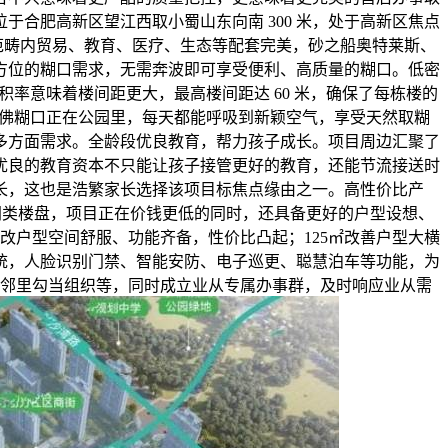
合肥高新区望江西取小蜀山东向南 300 米，处于高新区焦点
公里范畴内贸易、教育、医疗、生态等配套完美，砂之船奥特莱斯、
方位的糊口需求，无需奔波即可享受便利、高质量的糊口。低密
容积率意味着楼间距更大，最高楼间距达 60 米，确保了每栋楼的
仿佛糊口正在公园里，每天都能呼吸到新颖空气，享受天然取糊
多方面需求。全龄段优良教育，帮力孩子成长。项目周边汇聚了
优良的教育资本不只能让孩子接管更好的教育，还能节流接送时
长，这也是浩繁家长选择该项目标焦点缘由之一。高性价比产
同板块同类楼盘，项目正在价钱更低的同时，还具备更好的户型设想、
改户型空间舒服、功能齐备，性价比凸起；125㎡改善户型大横
统，人脸识别门禁、智能安防、电子巡更、聪慧泊车等功能，为
、邻里勾当组织等，同时成立业从专属办事群，及时响应业从需