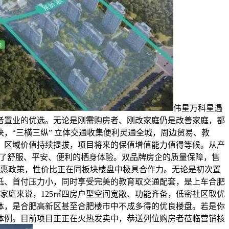
伟星万科星遇
者置业的优选。无论是刚需购房者、刚改家庭仍是改善家庭，都
块，“三横三纵” 立体交通收集便利灵通全城，周边贸易、教
，区域价值持续提拔，项目将来的保值增值能力值得等候。从产
从带来了舒服、平安、便利的栖身体验。双品牌房企的质量保障，售
购房优惠政策，性价比正在同板块楼盘中极具合作力。无论是初次置
低、首付压力小，同时享受完美的教育取交通配套，是上车合肥
家庭来说，125㎡四房户型空间宽敞、功能齐备，低密社区取优
体，是合肥高新区甚至合肥楼市中不成多得的优良楼盘。若是你
体例。目前项目正正在火热发卖中，恭送列位购房者莅临营销核