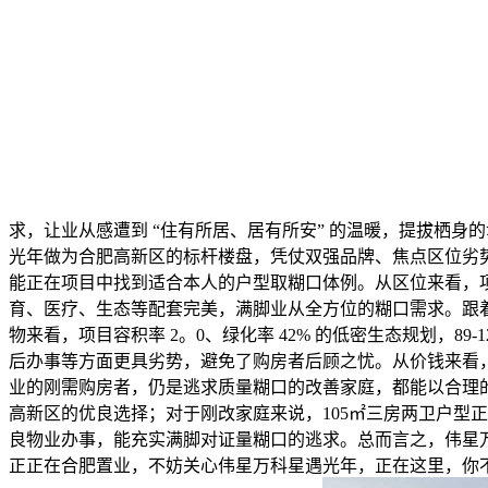
求，让业从感遭到 “住有所居、居有所安” 的温暖，提拔栖身
光年做为合肥高新区的标杆楼盘，凭仗双强品牌、焦点区位劣
能正在项目中找到适合本人的户型取糊口体例。从区位来看，项目
育、医疗、生态等配套完美，满脚业从全方位的糊口需求。跟
物来看，项目容积率 2。0、绿化率 42% 的低密生态规划，
后办事等方面更具劣势，避免了购房者后顾之忧。从价钱来看，项目
业的刚需购房者，仍是逃求质量糊口的改善家庭，都能以合理
高新区的优良选择；对于刚改家庭来说，105㎡三房两卫户型
良物业办事，能充实满脚对证量糊口的逃求。总而言之，伟星
正正在合肥置业，不妨关心伟星万科星遇光年，正在这里，你