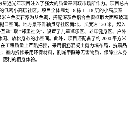
为星遇光年项目注入了强大的质量基因取市场所作力。项目总占
低密小高层社区。项目全体规划 18 栋 11-18 层的小高层室
外立面以米白色实石漆为从色调，搭配深灰色铝合金窗框取大面积玻璃
口空间。地方景不雅轴贯穿社区南北，长度达 120 米，起入
动” 取 “邻里社交”，设置了儿童逛乐区、老年健身区、户外
、放松身心的小空间。此外，项目还配备了约 2000 平方米
目正在工程质量上严酷把控，采用钢筋混凝土剪力墙布局，抗震品
结果；室内拆修采用环保材料，削减甲醛等无害物质，保障业从身
、便利的栖身体验。