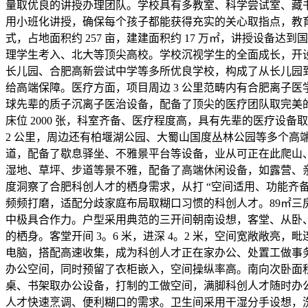
量取优良的讲授办理团队。学校具有多教室、科学尝试室、藏
用小班化讲授，确保每个孩子都能获得充实的关心取指点，教育
式，占地面积约 257 亩，建建面积约 17 万㎡，讲授设备达
理学生考入、北大等顶尖高校。学校沉视学生的全面成长，开
长儿园、合肥高新尝试中学等多所优良学校，构成了从长儿园
给高端保障。医疗方面，项目周边 3 公里范畴内有合肥离子
球先辈的质子沉离子医治设备，配备了顶尖的医疗团队取完美
床位 2000 张，科室齐备、医疗程度高，具有先辈的医疗
2 公里，周边还有柏堰湖公园、大蜀山国度丛林公园等多个高
道，配备了歇息驿坐、不雅景平台等设备，业从可正在此爬山
湿地、草坪、步道等景不雅，配备了高端休闲设备，如露营、
度洞察了合肥科创人才的栖身需求，从打 “空间适用、功能齐备
频频打磨，适配分歧家庭布局取糊口习惯的科创人才。89㎡三
中极具合作力。户型采用典范的三开间朝南设想，客堂、从卧、
的栖身。客堂开间 3。6 米，进深 4。2 米，空间宽敞敞亮
电脑，搭配高速收集，成为科创人才正在家办公、处置工做事务的
办公空间，同时预留了衣柜嵌入，空间操纵率高。南向次卧面积
桌、书架取办公设备，打制的工做空间，满脚科创人才随时办公
人才快速烹调、便利糊口的需求。卫生间采用干湿分手设想，