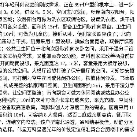
打年轻科创家庭的刚改需求，正在 89㎡户型的根本上，进一步
3。8 米，进深 4。5 米，空间愈加宽阔，毗连南向双阳台，阳
的焦点区域；次卧阳台可做为洗衣区取储物区，设置洗衣柜、烘干机
用套房设想，面积约 15㎡，配备卫生间取南向飘窗，卫生间
 10㎡，可做为儿童房，接近从卧，便利家长照应孩子；北向
庭勾当干扰。厨房采用 L 型设想，操做台面宽敞，取餐厅慎密
需求；公共卫生间位于北向次卧取南向次卧之间，采用干湿分手设
脚家庭栖身需求，又能兼顾办公功能，是科创家庭改善栖身前提
间朝南设想，采光面宽达 12。5 米，客堂采用大横厅设想，
取舒服度的公共空间。大横厅设想打破了保守竖厅的空间，可矫捷安插
宽阔，可打制为空中花圃或休闲办公区，摆放休闲沙发、书桌取
，构成完整的私家糊口空间。卫生间面积约 5㎡，采用干湿分手
需求，让空间更整洁；南向飘窗可做为休闲阅读或姑且办公空
，便利照应；10㎡的次卧可做为长辈房或客房，采光充脚、空间朴
设备取高速收集，满脚科创人才深度工做的需求。厨房采用 U
 10㎡，可容纳 8 人餐桌，适百口庭或亲朋宴请，餐厅取
等，连结室内整洁。该户型南北通透，通风结果极佳，动静分区
负选择。伟星万科星遇光年的价钱定位精准契合合肥楼市的需求