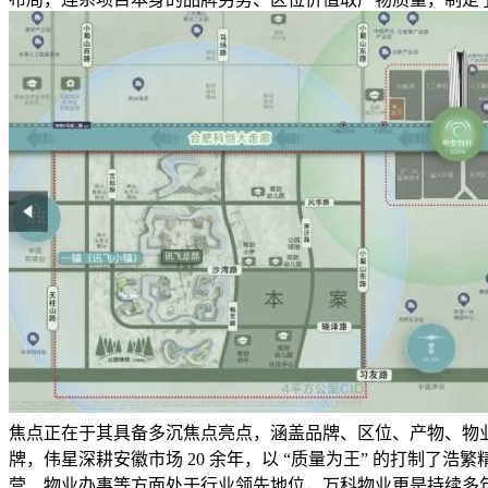
焦点正在于其具备多沉焦点亮点，涵盖品牌、区位、产物、物
牌，伟星深耕安徽市场 20 余年，以 “质量为王” 的打制
营、物业办事等方面处于行业领先地位，万科物业更是持续多