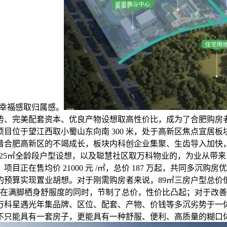
的幸福感取归属感。
势、完美配套资本、优良产物设想取高性价比，成为了合肥购房
位于望江西取小蜀山东向南 300 米，处于高新区焦点宜居板
着合肥高新区的不竭成长，板块内科创企业集聚、生齿导入加快
89-125㎡全龄段户型设想，以及聪慧社区取万科物业的，为业
正在售均价 21000 元 /㎡，总价 187 万起，共同多沉
的预算实现置业胡想。对于刚需购房者来说，89㎡三房户型总价
正在满脚栖身舒服度的同时，节制了总价，性价比凸起；对于改善
万科星遇光年集品牌、区位、配套、产物、价钱等多沉劣势于一
不只能具有一套房子，更能具有一种舒服、便利、高质量的糊口