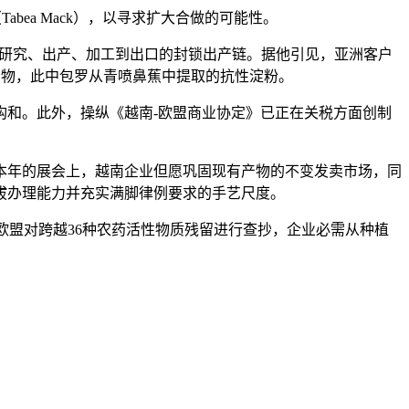
ea Mack），以寻求扩大合做的可能性。
种研究、出产、加工到出口的封锁出产链。据他引见，亚洲客户
产物，此中包罗从青喷鼻蕉中提取的抗性淀粉。
和。此外，操纵《越南-欧盟商业协定》已正在关税方面创制
年的展会上，越南企业但愿巩固现有产物的不变发卖市场，同
拔办理能力并充实满脚律例要求的手艺尺度。
欧盟对跨越36种农药活性物质残留进行查抄，企业必需从种植