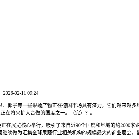
：
2026-02-11 09:24
、椰子等一些果蔬产物正在德国市场具有潜力，它们越来越多地
究正在将来扩大合做的国度之一。（完）？。
蔬范畴嘉会正在展览核心举行，吸引了来自近90个国度和地域的约26
展继续做为汇集全球果蔬行业相关机构的规模最大的商业展会，