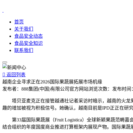
首页
关于我们
食品安全动态
食品安全知识
联系我们

返回列表
越南企业寻求正在2026国际果蔬展拓展市场机缘
发布者：
888集团(中国)有限公司官方网站
浏览次数：
发布时间
塔贝亚麦克正在接管越通社记者采访时暗示，越南的火龙果
趣的增加被视为积极信号。她确认，越南目前是IPD正正在研
第33届国际果蔬展（Fruit Logistica）全球新颖果
结合组织的年度国度商业推进打算框架内展现产物。国际果蔬