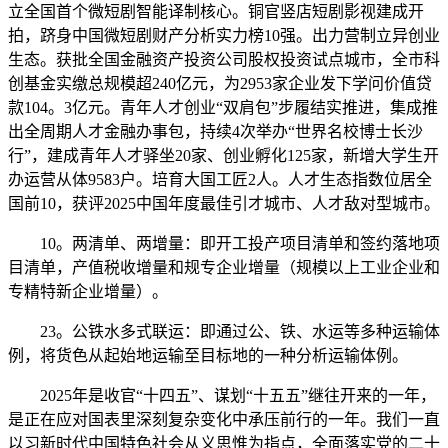
立全国首个微短剧智能译制核心。铜官竖店短剧影视建成开
拍，跻身中国微短剧财产分析实力榜10强。出力营制立异创业
生态。获批全国金融资产投资公司股权投资试点城市，全市科
创基金实缴总规模超240亿元，为2953家企业发下学问价值贷
款104。3亿元。青年人才创业“双肩包”步履结实推进，集成推
出全周期人才金融办事包，持续4次举办“世界名校博士长沙
行”，建成青年人才驿坐20家、创业孵化125家，新增大学生开
办运营从体9583户。培育大国工匠2人。人才生态指数位居全
国前10，获评2025中国年度最佳引才城市、人才敌对型城市。
10。两清单、两增量：即开工投产项目清单和签约落地项
目清单，产值税收增量和规专企业增量（规模以上工业企业和
专精特新企业增量）。
23。公铁水多式联运：即通过公、铁、水运等多种运输体
例，将货色从起始地运输至目标地的一种分析运输体例。
2025年是收官“十四五”、谋划“十五五”继往开来的一年，
是正在应对国表里深刻复杂变化中承压前行的一年。我们一直
以习新时代中国特色社会从义思惟为指点，全面落实党的二十