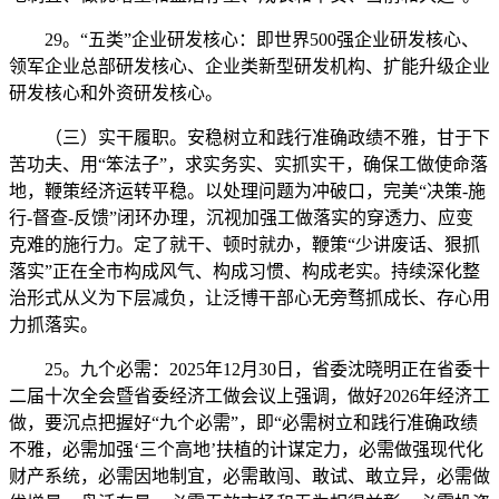
29。“五类”企业研发核心：即世界500强企业研发核心、
领军企业总部研发核心、企业类新型研发机构、扩能升级企业
研发核心和外资研发核心。
（三）实干履职。安稳树立和践行准确政绩不雅，甘于下
苦功夫、用“笨法子”，求实务实、实抓实干，确保工做使命落
地，鞭策经济运转平稳。以处理问题为冲破口，完美“决策-施
行-督查-反馈”闭环办理，沉视加强工做落实的穿透力、应变
克难的施行力。定了就干、顿时就办，鞭策“少讲废话、狠抓
落实”正在全市构成风气、构成习惯、构成老实。持续深化整
治形式从义为下层减负，让泛博干部心无旁骛抓成长、存心用
力抓落实。
25。九个必需：2025年12月30日，省委沈晓明正在省委十
二届十次全会暨省委经济工做会议上强调，做好2026年经济工
做，要沉点把握好“九个必需”，即“必需树立和践行准确政绩
不雅，必需加强‘三个高地’扶植的计谋定力，必需做强现代化
财产系统，必需因地制宜，必需敢闯、敢试、敢立异，必需做