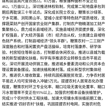
建和提拔高尺度农田22。83万亩，粮食播种面积不变正在
462。5万亩以上。深切推进林权轨制，完成第二轮地盘承包到
期后再耽误三十年试点。深化成长院士农业，鞭策长沙绿茶、
宁乡花猪、浏阳黑山羊、望城小龙虾等特色财产提质增效，支
撑蔬菜财产创开国家农业财产集群，打制农产物精湛加工财产
集聚核心。鼎力成长县域经济。实施县域经济提拔步履，深化
扩权强县，扩大经济强县（市）经济自从权，分类建立县域特
色财产系统，打制县域经济“领头羊群”。鞭策农村一二三财产
深度融合和村落闲置资产盘活操纵，培育村落康养、研学体
验、村房短住等新业态，打制都会休闲农业。推进以县城为载
体的新型城镇化扶植，科学有序推进农业转移生齿市平易近
化，深切开展流动供销工做，推进城乡要素流动和公共资本合
理设置装备摆设。加速扶植和美村落。成长新型农村集体经
济，推进农人增收致富，持续巩固拓展脱贫攻坚，力争农村居
平易近人均可安排收入冲破5万元。提拔农村人居常态化办理
程度，鞭策农村环卫专业化率、糊口垃圾无害化处置率、糊口
污水管理率不变正在95%以上。加强农村根本设备扶植管护，
完成31个农村供水工程扶植，加速大坝塘水库扶植前期工做，
结实推进“四好农村”扶植，巩固提拔农村电网，实施农村危