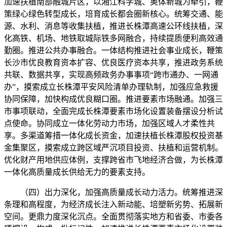
加速扶植南部融城片区，以湘江科学城、奥体新城为牵引，鞭
策绿心绿色转型成长，培育成长都会圈新核心。统筹交通、能
源、水利、消息等收集扶植，推进长株潭高速公环线扶植，深
化高铁、机场、地铁取城际铁多网融合，持续提质便利高效通
勤圈。推进公共办事融合。一体结构推进社会事业成长，鞭策
长沙市优良教育资本扩容、优良医疗资本共享，推进政务系统
共联、数据共享，实现高频政务办事事项“跨市通办、一网通
办”，摸索成立长株潭平安风险清单办理轨制，加强应急救援
协同保障，加快构成优良糊口圈。推进要素市场融通。加强三
市事项联动，全面完成长株潭要素市场化设置装备摆设分析试
点使命。协同成立一体化劳动力市场，加强区域人才柔性共
享。多渠道筹措一体化成长资金，加速扶植长株潭股权投资基
金集聚区，摸索成立跨区域严沉项目投资、扶植和运营机制。
优化财产用地供应体例，支撑跨省市飞地经济合做，为长株潭
一体化高质量成长供给无力的要素支持。
（四）出力深化，加强高质量成长动力活力。统筹推进深
条理和高程度，为经济成长注入新动能、培塑新劣势、拓展新
空间。更鼎力度深化沉点。全面贯彻落实地方和省委、市委各