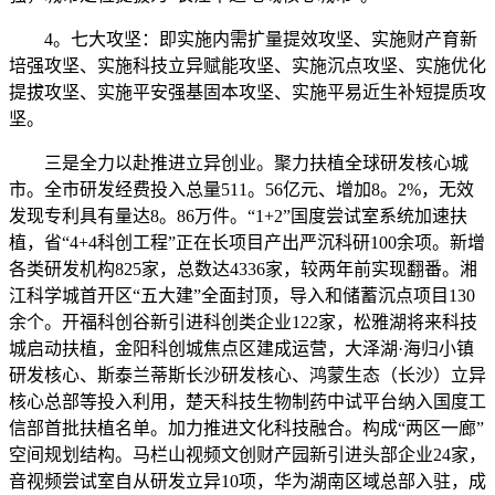
4。七大攻坚：即实施内需扩量提效攻坚、实施财产育新
培强攻坚、实施科技立异赋能攻坚、实施沉点攻坚、实施优化
提拔攻坚、实施平安强基固本攻坚、实施平易近生补短提质攻
坚。
三是全力以赴推进立异创业。聚力扶植全球研发核心城
市。全市研发经费投入总量511。56亿元、增加8。2%，无效
发现专利具有量达8。86万件。“1+2”国度尝试室系统加速扶
植，省“4+4科创工程”正在长项目产出严沉科研100余项。新增
各类研发机构825家，总数达4336家，较两年前实现翻番。湘
江科学城首开区“五大建”全面封顶，导入和储蓄沉点项目130
余个。开福科创谷新引进科创类企业122家，松雅湖将来科技
城启动扶植，金阳科创城焦点区建成运营，大泽湖·海归小镇
研发核心、斯泰兰蒂斯长沙研发核心、鸿蒙生态（长沙）立异
核心总部等投入利用，楚天科技生物制药中试平台纳入国度工
信部首批扶植名单。加力推进文化科技融合。构成“两区一廊”
空间规划结构。马栏山视频文创财产园新引进头部企业24家，
音视频尝试室自从研发立异10项，华为湖南区域总部入驻，成