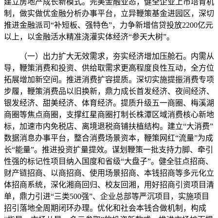
建立房地产成长新模式。完美金融业态，健全企业上市培育机
制，做实做优金融分析办事平台，立异鞭策基金进园区，深切
推进金融派司“补短板、强特色”，力争新增信贷投放2200亿元
以上，以金融活水精准浇灌实体经济“参天大树”。
（一）出力扩大无效需求，夯实经济增加压舱石。内需从
导，鞭策消费和投资、供给取需求更高程度良性互动，全方位
拓展增加新空间。推进消费扩容提质。深切实施提振消费专项
步履，鞭策消费品以旧换新，鼎力成长首发经济、夜间经济、
银发经济、甜美经济、体育经济。提质升级五一商圈、梅溪湖
商圈等焦点商圈，支撑红星商圈打制长株潭区域消费核心新地
标，加速市内免税店、离境退税商铺扶植结构。建立“大消费”
数据消息办事平台，整合消费场景资本，鞭策网红“流量”为成
长“能量”。推进投资扩量提效。谋划鞭策一批支持力脚、牵引
性强的标记性项目纳入国度和省级“大盘子”。健全驻点招商、
财产链招商、以商招商、使用场景招商、本钱招商等多元化立
体招商系统，深化湘商回归、校友回湘，用好招商引资项目清
单，鼎力引进“三类500强”、企业总部等严沉项目，实施项目
招引落地全周期闭环办理。优化和社会本钱合做机制，构成