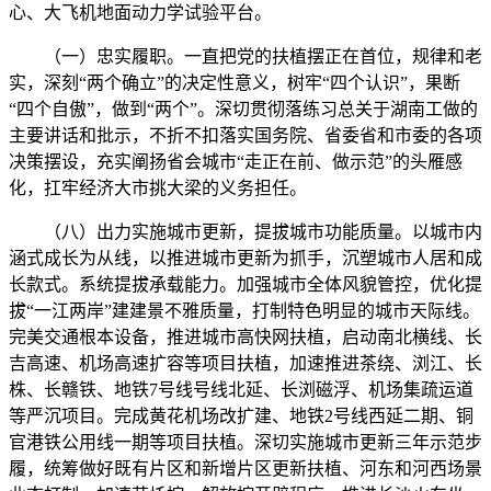
心、大飞机地面动力学试验平台。
（一）忠实履职。一直把党的扶植摆正在首位，规律和老
实，深刻“两个确立”的决定性意义，树牢“四个认识”，果断
“四个自傲”，做到“两个”。深切贯彻落练习总关于湖南工做的
主要讲话和批示，不折不扣落实国务院、省委省和市委的各项
决策摆设，充实阐扬省会城市“走正在前、做示范”的头雁感
化，扛牢经济大市挑大梁的义务担任。
（八）出力实施城市更新，提拔城市功能质量。以城市内
涵式成长为从线，以推进城市更新为抓手，沉塑城市人居和成
长款式。系统提拔承载能力。加强城市全体风貌管控，优化提
拔“一江两岸”建建景不雅质量，打制特色明显的城市天际线。
完美交通根本设备，推进城市高快网扶植，启动南北横线、长
吉高速、机场高速扩容等项目扶植，加速推进茶绕、浏江、长
株、长赣铁、地铁7号线号线北延、长浏磁浮、机场集疏运道
等严沉项目。完成黄花机场改扩建、地铁2号线西延二期、铜
官港铁公用线一期等项目扶植。深切实施城市更新三年示范步
履，统筹做好既有片区和新增片区更新扶植、河东和河西场景