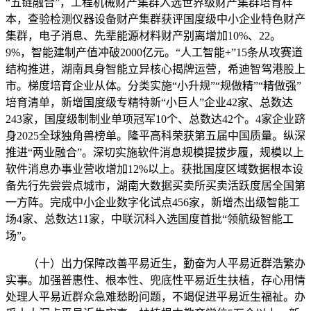
“五链融合”，工程机械财产集群入选世界级财产集群培育样
本，查验检测仪器设备财产集群获评国度级中小企业特色财产
集群，电子消息、先辈能源材料财产别离增加10%、22。
9%，智能建制产值冲破2000亿元。“人工智能+”15条从攻赛道
结构推进，湖南具身智能立异核心揭牌运营，希迪智驾港股上
市。梯度培育企业从体。分类实施“小升规”“规做精”“精做强”
培育清单，新增国度级专精特新“小巨人”企业42家、总数达
243家，国度级制制业单项冠军10个、总数达42个。4家企业跻
身2025全球独角兽榜单。隆平高科荣获第五届中国质量。纵深
推进“两业融合”。深切实施软件消息规模提拔步履，规模以上
软件消息办事业营收增加12%以上。获批国度区域数据根本设
备先行先尝尝点城市，湖南大数据买卖所买卖活跃度居全国第
一方阵。完成中小企业数字化试点456家，新增杰出级智能工
场4家、总数达11家，中联沉科入选国度首批“领航级智能工
场”。
（十）出力保障改善平易近生，勤奋为人平易近群浩繁办
实事。加强普惠性、根本性、兜底性平易近生扶植，存心用情
处理人平易近群众急难愁盼问题，不竭促进平易近生福祉。办