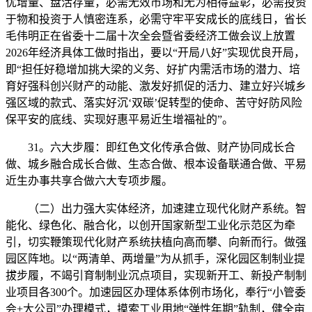
优增量、盘活存量，必需无效市场和无为相得益彰，必需投资
于物和投资于人慎密连系，必需守牢平安成长的底线日，省长
毛伟明正在省委十二届十次全会暨省委经济工做会议上放置
2026年经济具体工做时指出，要以“开局八好”实现优良开局，
即“担任好稳增加挑大梁的义务、好扩内需活市场的潜力、培
育好强科创兴财产的动能、激发好抓促的活力、建立好兴城乡
强区域的款式、落实好沉‘双碳’促转型的使命、苦守好防风险
保平安的底线、实现好惠平易近生增福祉的”。
31。六大步履：即红色文化传承合做、财产协同成长合
做、城乡融合成长合做、生态合做、根本设备联通合做、平易
近生办事共享合做六大专项步履。
（二）出力强大实体经济，加速建立现代化财产系统。智
能化、绿色化、融合化，以创开国家新型工业化示范区为牵
引，切实鞭策现代化财产系统扶植向高而攀、向新而行。做强
园区阵地。以“两清单、两增量”为从抓手，深化园区制制业提
拔步履，不竭引育制制业沉点项目，实现新开工、新投产制制
业项目各300个。加速园区办理体系体例市场化，奉行“小管委
会+大公司”办理模式，摸索工业用地“弹性年期”轨制，健全亩