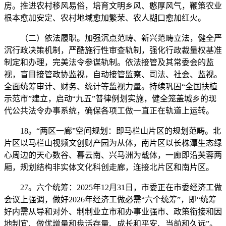
房。推进农村移风易俗，培育文明乡风、憨厚风气，鞭策农业
根本愈加安定、农村地域愈加繁荣、农人糊口愈加红火。
（二）依法履职。加强沉点范畴、新兴范畴立法，健全严
沉行政决策机制，严酷施行性审查轨制，强化行政裁量权基准
制定和办理，完美法令参谋轨制。依法接管及其常委会的监
视，盲目接管政协监视，自动接管监察、司法、社会、监视。
全面统筹审计、财务、统计等监视力量。持续巩固“全国扶植
示范市”建立，启动“九五”普律例划实施，健全笼盖城乡的现
代公共法令办事系统，确保各项工做一直正在轨道上运转。
18。“两区一廊”空间规划：即马栏山片区的规划范畴。北
片区以马栏山视频文创财产园为从体，南片区以长株潭生态绿
心周边的天心数谷、暮云南、兴马洲为载体，一廊即沿芙蓉两
厢，规划结构非实体文化科创走廊，连接北片区和南片区。
27。六个统筹：2025年12月31日，市委正在市委经济工做
会议上强调，做好2026年经济工做必需“六个统筹”，即“统筹
好内需从导和对外、制制业立市和办事业强市、政策衔接和因
地制宜、做优增量和盘活存量、成长和平安、当前和久远”。