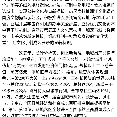
个。落实落细入境旅逛推进办法，打制中部地域省会入境逛首
选城市。实现公共文化办事新提拔。高尺度扶植湘江文化遗产
国度文物操纵示范区，积极推进长沙铜官窑遗址“海丝申遗”工
做。普遍开展学雷锋和意愿办事关爱步履，立异优良文化资本
中转下层机制。启动市第五工人文化宫扶植，加速市藏书楼南
馆、市美术馆新馆扶植，细心打制一批群众身边的“文化客
堂”，让文化手刺成为长沙的显著标识。
——这五年，长沙分析实力迈上新台阶。地域出产总值年
均增加5。4%摆布，五年迈过4个千亿台阶。人均地域出产总
值超2万美元，达到发财经济体门槛程度。规模以上工业总产
值冲破万亿元，添加值年均增加8%摆布。运营从体实现翻
番，冲破200万大关。上市企业94家，正在长投资的世界500强
企业总数201家。新增千亿级园区2家、总数达7家，新增三千
亿级园区2家。跻身特大型城市行列，全市常住生齿达1061。
65万，净流入生齿超60万，居全国城市前列。长沙县、浏阳
市、宁乡市全国县域经济和社会成长百强排名别离提拔至第
4、第5、第13位，从城六区全数进入全国市辖区高质量成长百
强，城市定位提拔为“长江中逛地域核心城市”。