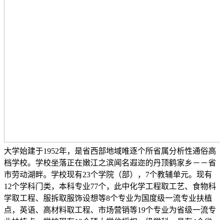
大学始建于1952年，是省西部地域唯逐个所省属分析性通俗高
档学校。学校坐落正在嫩江之滨闻名遐迩的丹顶鹤家乡－－省
市劳动湖畔。学校现有23个学院（部），7个教辅单元。现有
12个学科门类，本科专业77个，此中化学工程取工艺、食物科
学取工程、服拆取服饰设想等8个专业为国度级一流专业扶植
点，英语、高材料取工程、市场营销等19个专业为省级一流专