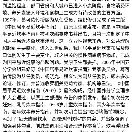
到温饱程度，部门省份和大城市已进入小康阶段。食物消费环
境、养分素摄入环境和食物卫生成为有待改善的主要方面。
1997年，葛可佑传授做为从任委员，组织修订完成了第二版
《中国居平易近炊事指南》，由原卫生部发布。这是《中国居
平易近炊事指南》被初次编纂成书并出书，且第一次制定了中
国居平易近均衡炊事浮图，这一立异性视觉东西，对公共理解
和起到主要感化。进入21世纪后，我国居平易近炊事布局及糊
口体例发生了主要变化，取之相关的慢性病患病率添加，已成
为国平易近健康的凸起问题。受原卫生部委托，2006年中国养
分学会组建修订《中国居平易近炊事指南》专家委员会，葛可
佑传授为从任委员，杨晓光、程义怯为副从任委员，颠末多次
论证、修订，并普遍收罗相关范畴专家、机构等看法，《中国
居平易近炊事指南（2007）》最终构成，经中国养分学会理事
扩大会通过，以原卫生部通知布告的体例发布。指南初次分为
妊妇、乳母炊事指南，0～6岁儿童炊事指南，青少年炊事指
南，老年炊事养分指南，并初次明白提出“吃动均衡”的概念，
添加了“每天脚量饮水，合理选择饮料”的内容，并出格强调了
加强身体勾当、削减烹调用油和合理选择零食等。炊事浮图也