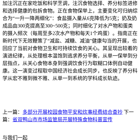
加注沉正在家吃饭和科学烹调，注沉食物选择、养分标签进修
和选择健康的包拆食物。正在食物保举上，主要变化可归纳综
合为“一升一降两细化”：食盐摄入量从6克降低为5克；奶及奶
成品由300克提高至300~500克；同时细化了对水产物和蛋类
的摄入频次（每周至多2次水产物和每天1个鸡蛋）。指南正在
新时代下无效鞭策了“减盐、减糖、减油”健康勾当的开展，也
回应了当前对食物卫生和可持续饮食的关心。其呈现出较着的
演进纪律，从处理根本温饱到逃求养分平衡，从单一保举到分
层指点，从关心食物本身到强调饮食行为取糊口体例自动健
康。这一演变过程取中国经济社会成长同步，也反映了养分科
学从宏不雅到微不雅、从单一到系统的学科成长轨迹。
上一篇：
多部分开展校园食物平安和炊事经费结合查抄
下一
篇：
省双鸭山市市场监管局开展特殊食物科普宣传
与我们一起