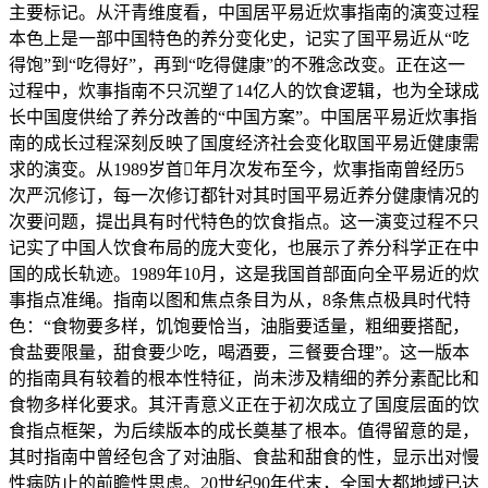
主要标记。从汗青维度看，中国居平易近炊事指南的演变过程
本色上是一部中国特色的养分变化史，记实了国平易近从“吃
得饱”到“吃得好”，再到“吃得健康”的不雅念改变。正在这一
过程中，炊事指南不只沉塑了14亿人的饮食逻辑，也为全球成
长中国度供给了养分改善的“中国方案”。中国居平易近炊事指
南的成长过程深刻反映了国度经济社会变化取国平易近健康需
求的演变。从1989岁首年月次发布至今，炊事指南曾经历5
次严沉修订，每一次修订都针对其时国平易近养分健康情况的
次要问题，提出具有时代特色的饮食指点。这一演变过程不只
记实了中国人饮食布局的庞大变化，也展示了养分科学正在中
国的成长轨迹。1989年10月，这是我国首部面向全平易近的炊
事指点准绳。指南以图和焦点条目为从，8条焦点极具时代特
色：“食物要多样，饥饱要恰当，油脂要适量，粗细要搭配，
食盐要限量，甜食要少吃，喝酒要，三餐要合理”。这一版本
的指南具有较着的根本性特征，尚未涉及精细的养分素配比和
食物多样化要求。其汗青意义正在于初次成立了国度层面的饮
食指点框架，为后续版本的成长奠基了根本。值得留意的是，
其时指南中曾经包含了对油脂、食盐和甜食的性，显示出对慢
性病防止的前瞻性思虑。20世纪90年代末，全国大都地域已达