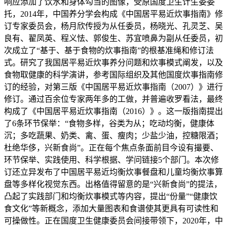
响应添加了饮水和身体勾当的图像，受原国度卫生计生委委
托，2014年，中国养分学会构成《中国居平易近炊事指南》修
订专家委员会，杨月欣传授为从任委员，杨晓光、孔灵芝、吴
良有、翟凤英、程义怯、郭俊生、苏宜喷鼻为副从任委员，初
次成立了“基于、基于食物的炊事指南”的根基准绳和修订法
式。研究了我国居平易近炊事养分问题和炊事模式阐发，以及
食物取健康的科学演讲，参考国际组织及其他国度炊事指南修
订的经验，对第三版《中国居平易近炊事指南（2007）》进行
修订。通过百余位专家两年多的工做，并普遍收罗看法，最终
构成了《中国居平易近炊事指南（2016）》。这一版指南提出
了6条环节保举：“食物多样，谷类为从；吃动均衡，健康体
沉；多吃蔬果、奶类、禽、蛋、瘦肉；少盐少油，控糖限酒；
杜绝华侈，兴新食尚”。正在每个焦点条面前目今设有撮要、
环节保举、实践使用、科学根据、学问链接5个部门。本次修
订还立异发布了中国居平易近均衡炊事餐盘和儿童均衡炊事算
盘等多样化视觉东西。出格值得留意的是“兴新食尚”的提法，
凸起了实践部门和均衡炊事模式等内容，提出“份量”“健康饮
食文化”等新概念，添加大量图表和食谱使其更具有可读性和
可操做性。正在国度卫生健康委员会间接带领下，2020年，中