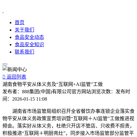
首页
关于我们
食品安全动态
食品安全知识
联系我们

返回列表
湖南食物平安从体义务及“互联网+AI监管”工做
发布者：
888集团(中国)有限公司官方网站
浏览次数：
发布时
间：
2026-01-15 11:08
湖南省市场监管局组织召开全省餐饮办事连锁企业落实食
物平安从体义务政策宣贯培训暨“互联网＋AI监管”工做推进视
频会。落实好从体义务，杜绝只开店不管店、只收费不担责，
积极推进“互联网＋明厨亮灶”，同步接入市场监管部分监管平