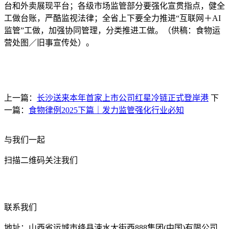
台和外卖展现平台；各级市场监管部分要强化宣贯指点，健全
工做台账，严酷监视法律；全省上下要全力推进“互联网＋AI
监管”工做，加强协同管理，分类推进工做。（供稿：食物运
营处图／旧事宣传处）。
上一篇：
长沙送来本年首家上市公司红星冷链正式登岸港
下
一篇：
食物律例2025下篇｜发力监管强化行业必知
与我们一起
扫描二维码关注我们
联系我们
地址：山西省运城市绛县涑水大街西888集团(中国)有限公司