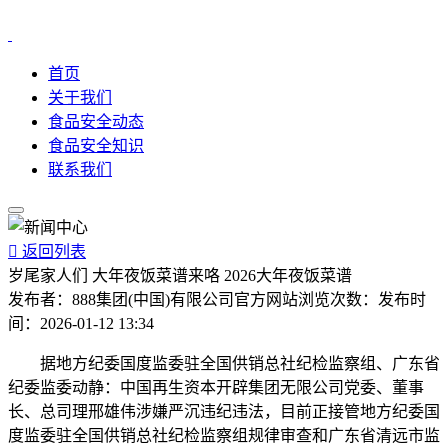
首页
关于我们
食品安全动态
食品安全知识
联系我们

返回列表
岁尾家人们 大年夜饭菜谱来咯 2026大年夜饭菜谱
发布者：
888集团(中国)有限公司官方网站
浏览次数：
发布时
间：
2026-01-12 13:34
据地方纪委国度监委驻全国供销总社纪检监察组、广东省
纪委监委动静：中国再生资本开辟集团无限公司党委、董事
长、总司理邢雄伟涉嫌严沉违纪违法，目前正接管地方纪委国
度监委驻全国供销总社纪检监察组规律审查和广东省清远市监