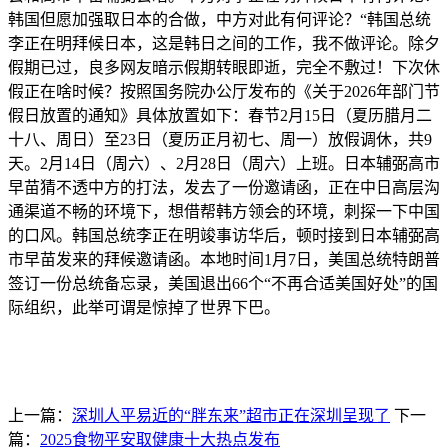
韩国但愿加强取日本的合做，中方对此有何评论？“韩国总统
李正在明拜候日本，这是韩日之间的工作，我不做评论。除夕
假期已过，良多网友暗示假期转眼即逝，完全不敷过！下次休
假正在啥时候？按照国务院办公厅发布的《关于2026年部门节
假日放置的通知》具体放置如下：春节2月15日（夏历腊月二
十八、周日）至23日（夏历正月初七、周一）放假调休，共9
天。2月14日（周六）、2月28日（周六）上班。日本辅弼高市
早苗猜不透中方的打法，发去了一份邀请函，正在中日高层沟
通渠道不畅的环境下，想借帮韩方领会的环境，刺探一下中国
的口风。韩国总统李正在明竣事访华后，顿时接到日本辅弼高
市早苗发来的拜候邀请函。本地时间1月7日，美国总统特朗普
签订一份总统备忘录，美国退出66个“不再合适美国好处”的国
际组织，此举可谓是惊掉了世界下巴。
上一篇：
深圳人平易近的“胖东来”超市正在深圳呈现了
下一
篇：
2025食物平安取健康十大热点发布