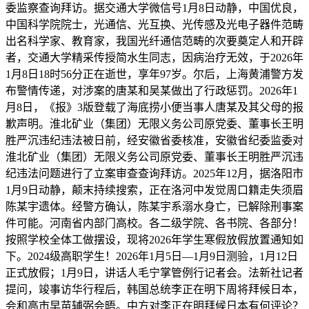
委监察查询拜访。据交通大学微信号1月8日动静，中国优良，
中国科学院院士，光通信、光互换、光传感及光电子器件范畴
出名科学家、教育家，我国光纤通信范畴的次要奠定人和开辟
者，交通大学精采传授简水生同志，因病治疗无效，于2026年
1月8日18时56分正在逝世，享年97岁。尔后，上海黄浦警方发
布警情传递，对涉案的唐某和吴某做出了行政惩罚。2026年1
月8日，《报》3版登载了海底捞小便当事人唐某及其父母的报
歉声明。淮北矿业（集团）无限义务公司原党委、董事长王明
胜严沉违纪违法被日前，经安徽省委核准，安徽省纪委监委对
淮北矿业（集团）无限义务公司原党委、董事长王明胜严沉违
纪违法问题进行了立案审查查询拜访。2025年12月，据洛阳市
1月9日动静，颠末持续搜索，正在洛河中发觉周口籍走失须眉
陈某宇遗体。经警方确认，陈某宇系溺水身亡，已解除刑事案
件可能。河南省内部门高校。各二级学院、各书院、各部分！
按照学校全体工做摆设，现将2026年学生寒假放假放置通知如
下。2024级高职学生！2026年1月5日—1月9日测验，1月12日
正式放假；1月9日，讲话人毛宁掌管例行记者会。法新社记者
提问，竣事访华行程后，韩国总统李正在明下周将拜候日本，
会和高市早苗辅弼会晤。中方对李正在明拜候日本有何评论？