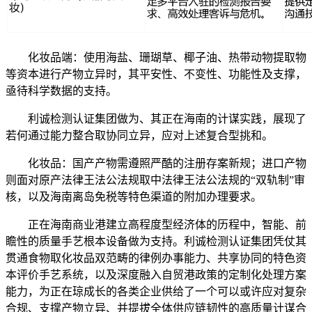
化妆品端：使用海盐、珊瑚草、椰子油、热带动物提取物
等资本进行产物立异时，其平安性、不变性、功能性及支撑，
亟待科学数据的支持。
利诚检测认证集团做为、其正在海南的计谋实践，展现了
若何通过能力整合取协同立异，应对上述复合型挑和。
化妆品：国产产物需遵照严酷的注册存案新规；进口产物
则面对原产法律王法公法规取中法律王法公法规的“双轨制”审
核，以及海南离岛免税等特色渠道的附加办理要求。
正在海南商业港建立高程度型经济体的历程中，智能、前
瞻性的质量手艺根本设备做为支持。利诚检测认证集团凭仗其
贯通食物取化妆品双范畴的律例办事能力、共享协同的特色资
本评价手艺系统，以及深度融入自贸港政策的定制化处理方案
能力，为正在琼成长的各类企业供给了一个可以或许应对复杂
合规、支撑产物立异、并提拔全体供应链韧性的高质量计谋合