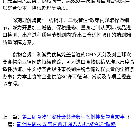
许笼盖两大品类、供给同一、高效办事尺度的检测合做伙伴，
以整合伙本、降低办理复杂度。
深刻理解海南“一线铺开、二线管住”政策内涵取操做细
节，能为开展加工增值、保税维修、量身定制从原料/成品进
口检测、出产过程质量节制到内销/出口合适性验证的端到端
质量保障方案。
食物合规：利诚凭仗其笼盖普遍的CMA天分及对全球次
要食物商业律例的持续逃踪，可为进口食物供给从准入尺度合
适性验证、中文标签合规性审核到保税仓储过程质量的全链条
办事；为本土食物企业供给SC许可征询、常规及专项监视查
验支撑。
上一篇：
第三届食物平安社会共治典型案例搜集勾当竣事
下
一篇：
新消费周报 淘宝闪购开通无人机“聚合送”航路