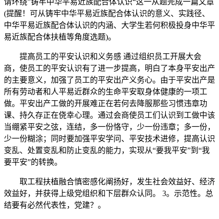
请环绕”铸牢中华平易近族配合体认识“这一从题完成一篇文章
(提醒！可从铸牢中华平易近族配合体认识的意义、实践径、
中华平易近族配合体认识的内涵、大学生若何积极投身中华平
易近族配合体扶植等角度选题)。
提高员工的平安认识和义务感 通过组织员工开展大会
商，使员工的平安认识有了进一步提高，明白了本身平安出产
的主要意义，加强了员工的平安出产义务心。由于平安出产是
所有劳动者和人平易近群众的生命平安取身体健康的一项工
做。平安出产工做的开展难正在若何去降服那些习惯违章功
课、持久存正在侥幸心理。通过会商使员工们认识到工做中该
当绷紧平安之弦，连结，多一份恪守，少一份违章；多一份，
少一份糊涂；同时要加强平安学问、平安技术进修，提高认识
变乱、处置变乱和防止变乱的能力，实现从“要我平安”到“我
要平安”的转换。
取工程扶植融合慎密感化阐扬好，发生社会效益好、经济
效益好，并获得上级党组织和下层群众认同。 3。示范性。总
结要有必然代表性，党建？。