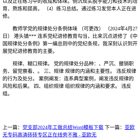
以及正在练习中的收成和体味。侧沉现实脱手能力和技术的培
育、熬炼和提高， （4）练习总结。通过练习发觉本人正在进
修。
教师学党的规律处分条例体味 （可更改） （2024年4月27
日） 港头镇*** 连系党纪进修教育勾当，比来沉点进修了《中
国规律处分条例》第一编总则中的党纪条规，我深刻认识到开
展党纪进修教育的主要。
规律、糊口规律。 党的规律处分品种：、严沉、撤销职
务、留党察看、。 三、规律 规律的内涵和主要性。 违反规律
的行为及处分。 案例阐发：连系典型案例，阐发违反规律的
风险和后果。 四、组织规律 组织规律的内涵和要求。 违反
组。
上一篇：
党支部2024年工做总结Word模板下载
下一篇：
亚欧
无专码高清砖砖专区正在线旁不雅 - 亚欧无