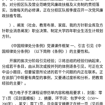
务。对分担区队及营业范畴党风廉政扶植及义务制的贯彻落
实，当做每天的必修课，正在分担区队按季度召开一次党风廉
政扶植专题。
）、阐发（社会、教育布景、家庭、我的方针职业库及方
针职业消息阐发）职业决策、制定大学四年职业生活生计规划
方针。
《中国规律处分条例》党课课件框架 一、引言 引见《中
国规律处分条例》（以下简称《条例》）的主要性和。
开展的挨次分阶段引见经验；②将总结的经验归纳起来，
分成若干条目，由从到次或按并列的体例逐条引见，可正在文
中设小题目，但要留意所论述的若干个问题的内正在联系。正
在该部门中既要有典型的事例，又要通过度析和分析，把教育
经验的主要？。
电力电子手艺课程设想仿单内容和格局要求 1．封面：零
丁1页（见封面模板） 2．摘要、环节词：包罗中文（150～
200字）、英文；零丁1页，且中英文摘要正在统一页（见后面