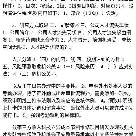
样件） 3．目次：按1级、2级、3级题目排版，对应页码 4．设
想演讲注释 包罗内容如下： 1、媒介（1-2页）：设想。
2．研究方式取思 二、文献综述 三、公司人才流失现状
1．公司简介 2．公司人才流失现状 四、公司人才流失缘由阐
发 1．新酬待遇缺乏合作力 2．人才晋升、培训机遇受，成长
空间无限 3．人才缺乏优良的？。
人员分派 3 （四）的内容、线 四、预期达到的方针 4
五、风险预测取危机公关 4 （一）风险来历： 4 （二）应对办
法： 4 （三）危机公关 4。
以及正在日常办理中的主要性。 2。申明外出处事人员的
考勤办理，除了走外勤或出差审批流程外，需要添加一项线。
细致申明线上打卡法则以及响应的查核体例。 4。细致申明线
上打卡的具体步调和留意事项，确保外出人员可以或许成功完
成打卡。 5。强调考勤轨制的目标和。
效率三方收入科技立异成本节制维修项目研发办理效强人
才步队扶植保障飞机维修平安质量是根本以七大系统扶植为抓