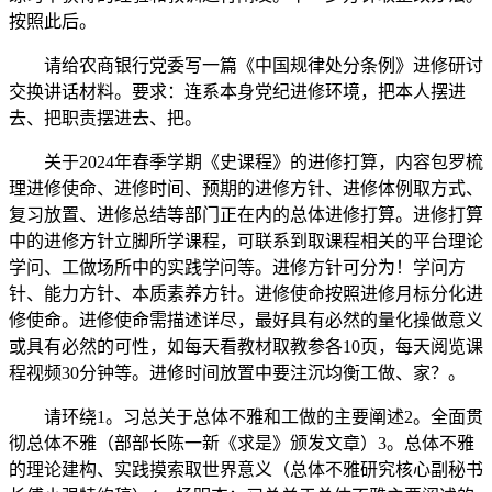
按照此后。
请给农商银行党委写一篇《中国规律处分条例》进修研讨
交换讲话材料。要求：连系本身党纪进修环境，把本人摆进
去、把职责摆进去、把。
关于2024年春季学期《史课程》的进修打算，内容包罗梳
理进修使命、进修时间、预期的进修方针、进修体例取方式、
复习放置、进修总结等部门正在内的总体进修打算。进修打算
中的进修方针立脚所学课程，可联系到取课程相关的平台理论
学问、工做场所中的实践学问等。进修方针可分为！学问方
针、能力方针、本质素养方针。进修使命按照进修月标分化进
修使命。进修使命需描述详尽，最好具有必然的量化操做意义
或具有必然的可性，如每天看教材取教参各10页，每天阅览课
程视频30分钟等。进修时间放置中要注沉均衡工做、家？。
请环绕1。习总关于总体不雅和工做的主要阐述2。全面贯
彻总体不雅（部部长陈一新《求是》颁发文章）3。总体不雅
的理论建构、实践摸索取世界意义（总体不雅研究核心副秘书