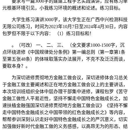
要求写一篇3000字的建建工程手艺实践演讲，应有练习单
元根基环境引见，小我练习环境的概述和论述。练习目标。
大学生练习演讲3000字，该大学生正在广西中兴检测科技
无限公司练习，时间为2023年10月7日至2024年4月30日，内容
包罗但不限于以下内容： （1）练习目标和！
。（可改） 一、 二、 三、 （全文要求1000-1500字，沉
点环绕进修《中国规律处分条例》第一编总则（第一章第1条
至第五张48条）的体味取落实办法展开，不克不及泛泛而谈，
要取本身？。
为深切进修贯彻地方金融工做会议，深切进修体会习总关
于金融工做主要阐述和正在地方金融工做会议上的主要讲话，
本次培训班组织全体中层办理干部集中进修，课程包罗《苦守
金融工做性人平易近性，坚持不懈走中国特色金融成长之，加
速扶植金融强国深切进修贯彻地方金融工做会议》《坚持不懈
走中国特色金融成长之中国带领的红色金融成长之》等内容，
帮帮参训深刻认识走好中国特色金融成长之的严沉意义，切实
加强做好新时代金融工做的义务感感，以高昂无为的形态、结