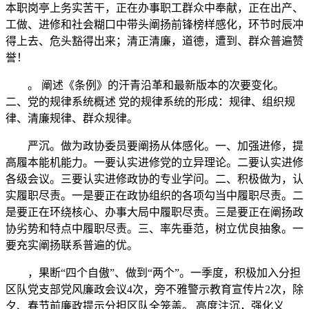
本职岗亭上务实苦干，正在办事职工群众中奉献，正在出产、
工做、进修和社会糊口中带头阐扬前锋榜样感化，环节时辰冲
得上去、危头豁得出来；清正清廉，道德，遭到、群众普遍赞
誉！
。 阐述《条例》的汗青沿革和最新版本的次要变化。
二、党的规律系统概述 党的规律系统的形成：规律、组织规
律、清廉规律、群众规律。
严沉。做为政协委员要阐扬从体感化。一、加强进修，提
高履本能机能力。一要认实进修党的立异理论。二要认实进修
各级会议。三要认实进修政协的专业学问。二、积极做为，认
实履职尽责。一是要正在政协组织的各项勾当中履职尽责。二
是要正在环绕核心、办事大局中履职尽责。三是要正在阐扬政
协劣势和特点中履职尽责。三、率先垂范，树立优良抽象。一
要充实阐扬联系普遍的优。
，果断“四个自傲”、做到“两个”。一季度，积极加入分担
区队党支部党风廉政会议4次，旁不雅警示教育宣传片2次，除
夕、春节前廉政提示分担区队全笼盖。 高度注沉，强化义