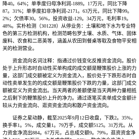
降40。64%；单季度归母净利润-1889。17万元，同比下降
87。31%；单季度扣非净利润-2171。63万元，同比下降99。
2%；欠债率30。56%，投资收益-129。34万元，毛利率19。
48%。实朴检测（301228）从停业务：土壤和地下水为专业特
色的第三方检测机构，检测范畴包罗土壤、水质、气体、固体
废料、农食和二恶英等，涵盖从农田到餐桌等取及食物平安相
关的检测营业。
资金流向名词注释：指通过价钱变化反推资金流向。股价
处于上升形态时自动性买单构成的成交额是鞭策股价上涨的力
量，这部门成交额被定义为资金流入，股价处于下跌形态时自
动性卖单发生的的成交额是鞭策股价下跌的力量，这部门成交
额被定义为资金流出。当天两者的差额便是当天两种力量相抵
之后剩下的鞭策股价上升的净力。通过逐笔买卖单成交金额计
较从力资金流向、逛资资金流向和散户资金流向。
证券之星动静，截至2025年9月12日收盘，下跌2。35%，
换手率1。5%，成交量1。79万手，成交额5125。31万元。从
力资金净流出884。67万元，占总成交额9。79%，逛资资金净