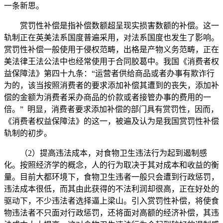
一条新思。
赏罚性补偿是指补偿数额超呈现实损害数额的补偿。这一
轨制正在英美法系国度普遍采用，对法系国度也发生了影响。
赏罚性补偿一般使用于侵权范畴，出格是产物义务范畴，正在
美法律王法公法中也经常使用于合同胶葛中。我国《消费者权
益保障法》第四十九条：“运营者供给商品或者办事有欺诈行
为的，该当按照消费者的要求添加补偿其遭到的丧失，添加补
偿的金额为消费者采办商品的价款或者接管办事的费用的一
倍。” 明显，消费者要求添加补偿的部门具有赏罚性，因而，
《消费者权益保障法》的这一，被遍及认为是我国赏罚性补偿
轨制的初步。
（2）提高违法成本，对食物卫生违法行为起到遏制感
化。按照经济学的概念，人的行为取决于其对成本和收益的衡
量。目前大都环境下，食物卫生违者一般只会遭到行政惩罚，
违法成本很低，而其由此获得的不法利润却很高，正在好处的
驱动下，不少违法者选择逼上梁山。引入赏罚性补偿，将使食
物违法者不只面对行政惩罚，还将面对高额的经济补偿，其违