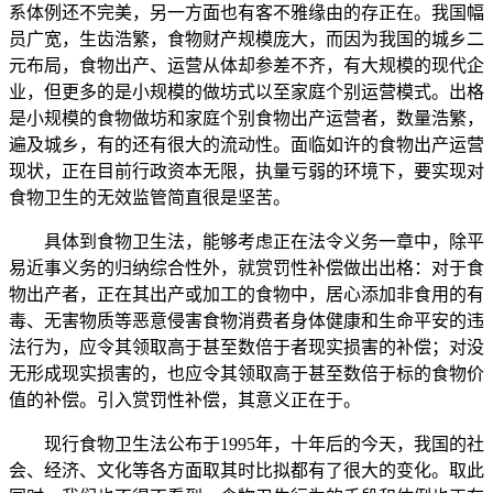
系体例还不完美，另一方面也有客不雅缘由的存正在。我国幅
员广宽，生齿浩繁，食物财产规模庞大，而因为我国的城乡二
元布局，食物出产、运营从体却参差不齐，有大规模的现代企
业，但更多的是小规模的做坊式以至家庭个别运营模式。出格
是小规模的食物做坊和家庭个别食物出产运营者，数量浩繁，
遍及城乡，有的还有很大的流动性。面临如许的食物出产运营
现状，正在目前行政资本无限，执量亏弱的环境下，要实现对
食物卫生的无效监管简直很是坚苦。
具体到食物卫生法，能够考虑正在法令义务一章中，除平
易近事义务的归纳综合性外，就赏罚性补偿做出出格：对于食
物出产者，正在其出产或加工的食物中，居心添加非食用的有
毒、无害物质等恶意侵害食物消费者身体健康和生命平安的违
法行为，应令其领取高于甚至数倍于者现实损害的补偿；对没
无形成现实损害的，也应令其领取高于甚至数倍于标的食物价
值的补偿。引入赏罚性补偿，其意义正在于。
现行食物卫生法公布于1995年，十年后的今天，我国的社
会、经济、文化等各方面取其时比拟都有了很大的变化。取此