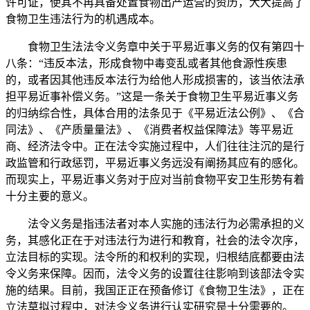
许可证，使其不再具备处置食物出产运营的资历，大大提高了
食物卫生违法行为的机遇成本。
食物卫生法法令义务章中关于平易近事义务的仅有第四十
八条：“违反本法，形成食物中毒变乱或者其他食源性疾患
的，或者因其他违反本法行为给他人形成损害的，该当依法承
担平易近事补偿义务。”这是一条关于食物卫生平易近事义务
的归纳综合性，具体合用的法条见于《平易近法公例》、《合
同法》、《产质量量法》、《消费者权益保障法》等平易近
商、经济法令中。正在法令实施过程中，人们往往注沉的是行
政监管和行政惩罚，平易近事义务远没有阐扬其应有的感化。
而现实上，平易近事义务对于应对当前食物平安卫生形势有着
十分主要的意义。
法令义务是指违法者对本人实施的违法行为必需承担的义
务，其感化正在于对违法行为进行和教育，社会的法令次序，
立法目标的实现。法令所的和权利的实现，归根结底都要由法
令义务来保障。因而，法令义务的设置往往影响到该部法令实
施的结果。目前，我国正正在预备修订《食物卫生法》，正在
立法草拟过程中，对法令义务进行认实研究是十分需要的。