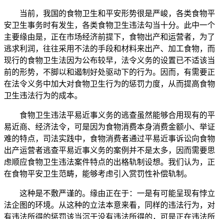
当前，我国的食物卫生和平安形势很是严峻，各类食物平
安卫生事务时有发生，各类食物卫生违法勾当十分。此中一个
主要缘由是，正在市场经济前提下，食物出产和运营者，为了
逃求利润，往往采用不法的手段和材料来出产、加工食物，而
现行的食物卫生法因为公布较早，法令义务的设置已不适该当
前的形势，不脚以和遏制好处驱动下的行为。因而，有需要正
在法令义务中加大对食物卫生行为的惩罚力度，从而提高食物
卫生违法行为的成本。
食物卫生违法平易近事义务的逃查虽然能够合用现有的平
易近商、经济法令，可是因为食物消费本身消费金额小、举证
难的特点，司法实践中，食物消费者通过平易近事诉讼向食物
出产运营者逃查平易近事义务的案例并不是太多，因而需要思
虑顺应食物卫生违法案件特点的出格轨制设想。我们认为，正
在食物平安卫生范畴，能够考虑引入赏罚性补偿轨制。
这种是不敷严谨的。缘由正在于：一是有可能呈现有悖立
法企图的环境。从这种的立法本意来看，同样的违法行为，对
有违法所得的惩罚该当沉于没有违法所得的，可是正在违法所