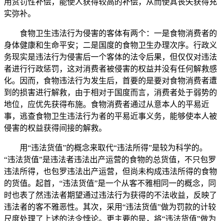
用赏罚性补偿，能使人获得较高的补偿，从而使其丧失获得充
实弥补。
食物卫生违法行为侵害的客体有两个：一是食物消费者的
身体健康和生命平安；二是国度的食物卫生办理次序。行政义
务现实是违法行为侵害后一个客体的法令后果，但仅仅对违法
者进行行政惩罚，这对消费者被侵害的权益并没有任何解救感
化。因而，食物违法行为发生后，首要的是要对食物消费者遭
到的损害进行解救，由于相对于国度而言，消费者处于弱势的
地位，应优先获得布施。食物消费者通过从意本人的平易近
事，逃查食物卫生违法行为者的平易近事义务，能够使本人被
侵害的权益获得间接的解救。
用“违法货值”的概念来取代“违法所得”是较为科学的。
“违法货值”是违法者违法出产运营的食物的总货值，不只包罗
违法所得，也包罗违法出产运营，但尚未构成违法所得的食物
的货值。起首，“违法货值”是一个从客不雅相同一的概念，同
时也表了然违法者期望通过违法行为获得的不法收益，反映了
违法者的客不雅恶性。其次，采用“违法货值”做为罚款的计较
尺度处理了上述的法令悖论。更主要的是，将“违法货值”做为