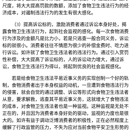
尺度，将大大提高罚款的数额，添加了食物卫生违法行为的经
济成本，对遏制违法行为的发生有很大感化。
（3）提高诉讼标的，激励消费者通过诉讼本身好处，揭
露食物卫生违法行为，起到社会监视的感化。每一次食物消费
行为涉及的金额凡是比力小，若是只逃查一般合同义务，诉讼
标的就很小。消费者往往不情愿为很少的补偿金费时、吃力进
行诉讼。如许就了食物卫生违法者的违法行为。通过引入赏罚
性补偿，大大提高了诉讼标的，人的诉讼动力增大，通过诉
讼，食物卫生违法行为得以，将起到优良的社会监视感化。
若是给食物卫生违法平易近事义务的实现创制一个好的轨
制，食物消费者出于本身权益的动机，一旦遭到食物违法行为
的侵害，就会自觉的通过调整、诉讼等形式向食物卫生违法者
从意，要求解救，逃查其平易近事义务，这就增大了食物违法
的成本，对食物卫生违法者也是一种监视。这种监视是无处不
正在的，并且因为消费者本身好处的驱动，监视的力度也是很
大的。如许有益于调动泛博消费者的积极性，正在必然程度上
缓解了行政监管的压力，不失为应对当前食物平安卫生形势的