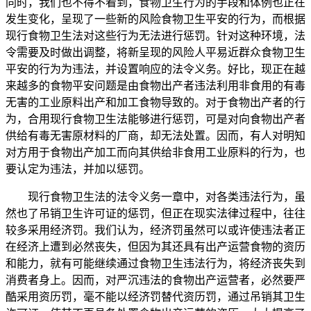
同时，我们也不得不看到，食物卫生行为的手段和体例也正在
发生变化，呈现了一些新的风险食物卫生平安的行为，而根据
现行食物卫生法对这些行为无法进行惩罚。针对这种环境，法
令需要及时做出调整，将新呈现的风险人平易近群众食物卫生
平安的行为为违法，并设置响应的法令义务。好比，现正在越
来越多的食物平安问题是由食物出产者违法利用非食用的有毒
无害的工业原料出产和加工食物导致的。对于食物出产者的行
为，合用现行食物卫生法能够进行惩罚，可是对向食物出产者
供给有毒无害原材料的厂商，却无法处置。因而，有人对明知
对方用于食物出产加工而向其供给非食用工业原料的行为，也
要认定为违法，并加以惩罚。
现行食物卫生法的法令义务一章中，对各类违法行为，虽
然也了吊销卫生许可证的惩罚，但正在现实法律过程中，往往
较多采用经济罚。我们认为，经济罚虽然可以或许使违法者正
在经济上遭到必然丧失，但因为其还具有出产运营食物的资历
和能力，就有可能继续通过食物卫生违法行为，将经济丧失到
消费者身上。因而，对严沉违法的食物出产运营者，必然要严
酷采用资历罚，毫不能以经济罚替代资历罚，通过吊销其卫生