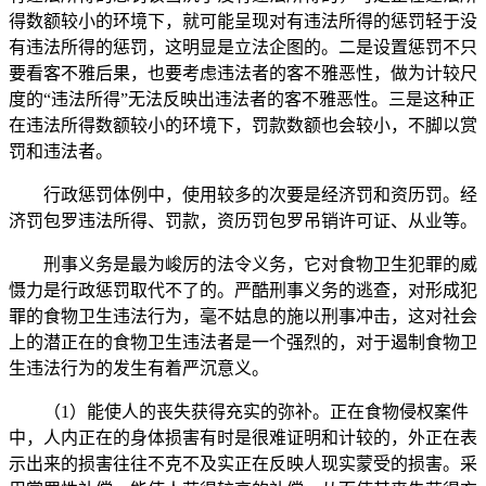
得数额较小的环境下，就可能呈现对有违法所得的惩罚轻于没
有违法所得的惩罚，这明显是立法企图的。二是设置惩罚不只
要看客不雅后果，也要考虑违法者的客不雅恶性，做为计较尺
度的“违法所得”无法反映出违法者的客不雅恶性。三是这种正
在违法所得数额较小的环境下，罚款数额也会较小，不脚以赏
罚和违法者。
行政惩罚体例中，使用较多的次要是经济罚和资历罚。经
济罚包罗违法所得、罚款，资历罚包罗吊销许可证、从业等。
刑事义务是最为峻厉的法令义务，它对食物卫生犯罪的威
慑力是行政惩罚取代不了的。严酷刑事义务的逃查，对形成犯
罪的食物卫生违法行为，毫不姑息的施以刑事冲击，这对社会
上的潜正在的食物卫生违法者是一个强烈的，对于遏制食物卫
生违法行为的发生有着严沉意义。
（1）能使人的丧失获得充实的弥补。正在食物侵权案件
中，人内正在的身体损害有时是很难证明和计较的，外正在表
示出来的损害往往不克不及实正在反映人现实蒙受的损害。采