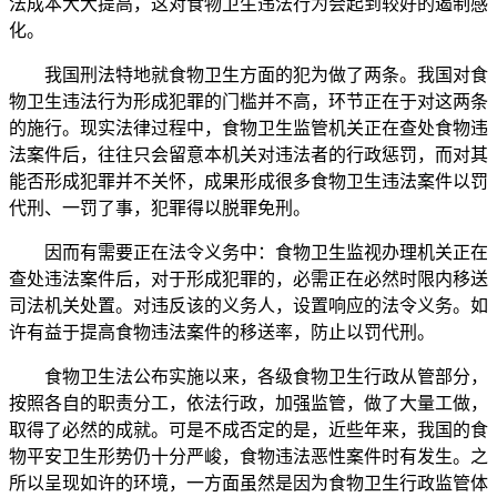
法成本大大提高，这对食物卫生违法行为会起到较好的遏制感
化。
我国刑法特地就食物卫生方面的犯为做了两条。我国对食
物卫生违法行为形成犯罪的门槛并不高，环节正在于对这两条
的施行。现实法律过程中，食物卫生监管机关正在查处食物违
法案件后，往往只会留意本机关对违法者的行政惩罚，而对其
能否形成犯罪并不关怀，成果形成很多食物卫生违法案件以罚
代刑、一罚了事，犯罪得以脱罪免刑。
因而有需要正在法令义务中：食物卫生监视办理机关正在
查处违法案件后，对于形成犯罪的，必需正在必然时限内移送
司法机关处置。对违反该的义务人，设置响应的法令义务。如
许有益于提高食物违法案件的移送率，防止以罚代刑。
食物卫生法公布实施以来，各级食物卫生行政从管部分，
按照各自的职责分工，依法行政，加强监管，做了大量工做，
取得了必然的成就。可是不成否定的是，近些年来，我国的食
物平安卫生形势仍十分严峻，食物违法恶性案件时有发生。之
所以呈现如许的环境，一方面虽然是因为食物卫生行政监管体