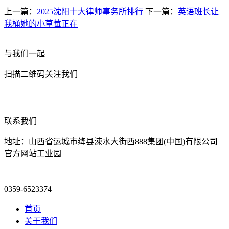
上一篇：
2025沈阳十大律师事务所排行
下一篇：
英语班长让
我桶她的小草莓正在
与我们一起
扫描二维码关注我们
联系我们
地址：山西省运城市绛县涑水大街西888集团(中国)有限公司
官方网站工业园
0359-6523374
首页
关于我们