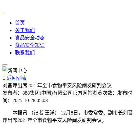
首页
关于我们
食品安全动态
食品安全知识
联系我们

返回列表
刘晋萍出席2021年全市食物平安风险阐发研判会议
发布者：
888集团(中国)有限公司官方网站
浏览次数：
发布时
间：
2025-10-28 05:08
本报讯 （记者 王洋） 12月8日，市委常委、副市长刘晋
萍出席2021年全市食物平安风险阐发研判会议。