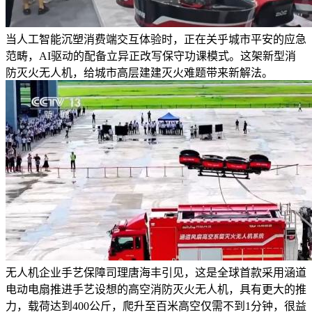
当人工智能沉塑消费端交互体验时，正在关乎城市平安的应急
范畴，AI驱动的配备立异正改写保守功课模式。这架新型消
防灭火无人机，给城市高层建建灭火难题带来新解法。
无人机企业手艺保障司理唐海丰引见，这是全球首款采用涵道
电动电扇推进手艺设想的高空消防灭火无人机，具有更大的推
力，载荷达到400公斤，爬升至百米高空仅需不到1分钟，很益