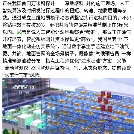
正在我国首口万米科探井——深地塔科1井的施工现场，人工
智能算法及时阐发钻探过程中的扭矩、转速、地质层理等参
数。通过成立三维地质模子动态调整钻头行进标的目的，不只
将钻探效率提拔30%，更把井眼轨迹误差精准节制正在5厘米
以内。
若是说人工智能让深地勘察更“精准”，那么正在油气
开辟环节，智能系统则让资本操纵更“高效”。我国首套“地下
地面一体化动态仿实系统”，通过数字孪生手艺建立地下油气
藏、井筒、地面管网的全场景模子，既能像“气候预告员”一样
精准预测油藏分布，指点工程师优化“注水赶油”方案，又能
“流动监测仪”及时监测井筒内油、气、水夹杂形态，提前预警
“水窜”“气窜”风险。