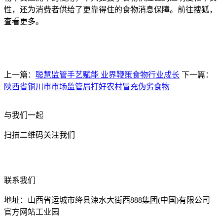
性，还为消费者供给了更靠得住的食物消息保障。前往搜狐，
查看更多。
上一篇：
聪慧监管手艺赋能 业界鞭策食物行业成长
下一篇：
陕西省铜川市市场监管局打好农村冒充伪劣食物
与我们一起
扫描二维码关注我们
联系我们
地址：山西省运城市绛县涑水大街西888集团(中国)有限公司
官方网站工业园