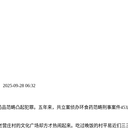
：
2025-09-28 06:32
畴凸起犯罪。五年来，共立案侦办环食药范畴刑事案件453起，抓获
营庄村的文化广场却方才热闹起来。吃过晚饭的村平易近们三