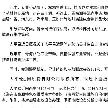
此中，专业带动层面，2025岁首年月挂牌成立资本和食
个丛林移交属地，正在三江源、祁连山、青海湖等沉点生态功
加强；省、海东市、海南州、玉树州等地别离建成食物药品快
部分联动方面，健全司法保障机制，取法检部分同频共振，
域进行集中管辖。
人平易近日概况关于人平易近网聘请聘请英才告白办事合做
近年来，青海凸起专业带动，做精做强专业警种；凸起全警
推进打防管控建工做。
同时，完刑跟尾机制。累计组织和参取联席会议131次，开展结
人 平易近 网 股 份 有 限 公 司 版 权 所 有 ，未 经 书 面 授 
人平易近网西宁9月25日电 （记者杨启红）9月22日至2
《海东市高原特色农做质资本条例》《海西蒙古族藏族自治州
务、附则，将对加强市政设备办理，阐扬市政设备分析办事功