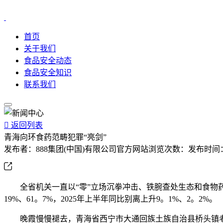
首页
关于我们
食品安全动态
食品安全知识
联系我们

返回列表
青海向环食药范畴犯罪“亮剑”
发布者：
888集团(中国)有限公司官方网站
浏览次数：
发布时间
全省机关一直以“零”立场沉拳冲击、铁腕查处生态和食物药品范
19%、61。7%，2025年上半年同比别离上升9。1%、2。2%。
晚霞慢慢褪去，青海省西宁市大通回族土族自治县桥头镇老