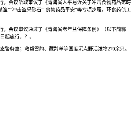
举行，会议听取审议了《青海省人平易近关于冲击食物药品范畴
渔”“冲击盗采砂石”“食物药品平安”等专项步履，环食药侦工
举行，会议审议通过了《青海省老年益保障条例》（以下简称
1日起施行。？。
态警务室；救帮雪豹、藏羚羊等国度沉点野活泼物270余只。