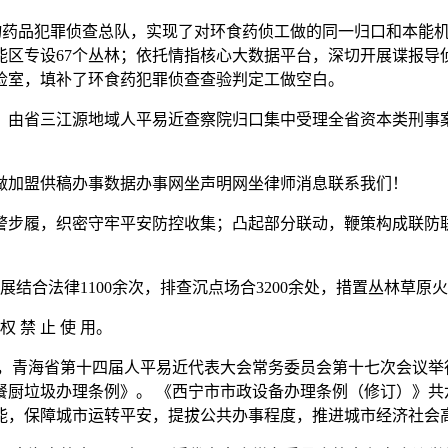
物药品犯罪侦查总队，实现了对环食药侦工做的同一归口和本能机
能区专设67个丛林；依托情指核心大数据平台，深切开展谍报导
检室，填补了环食药犯罪侦查查验判定工做空白。
由省三江源地域人平易近查察院归口集中受理全省资本类刑事案
加盟供稿办事数据办事网坐声明网坐律师消息联系我们！
步履，织密守牢平安防控收集；凸起部分联动，鞭策构成联防联
合法律1100余次，排查沉点场合3200余处，措置丛林草原火
权 禁 止 使 用。
4日，青海省第十四届人平易近代表大会常务委员会第十七次会议
餐厨垃圾办理条例》。 《西宁市市政设备办理条例（修订）》共
能，保障城市运转平安，提拔公共办事程度，推进城市经济社会