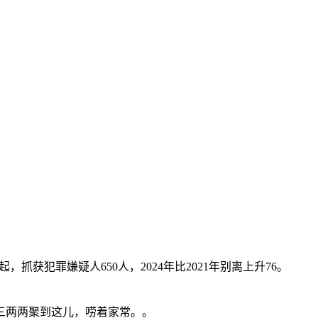
犯罪嫌疑人650人，2024年比2021年别离上升76。
三两两聚到这儿，唠着家常。。