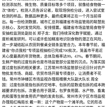
检测添加剂、微生物、质量目标等多个项目，就像给食物做一
次“体检”。检测人员告诉记者，取现场快检分歧，进入尝试室
检测的样品，数据品种更多，最终成果将正在一个月当前得
出。每一份检测数据，城市汇总到福建省市场监管局的聪慧批
示核心，及时发觉风险、安排措置。福建省市场监管局食物平
安抽检监测处副处长 郑子龙：我们持续深化数字赋能，通过
度析阐发研判，可以或许愈加精准地识别食物的潜正在风险，
进一步凝结起从农田到餐桌全链条监管合力。本年春节前，福
建省“你点我检”专项监视抽检已完成700批次，笼盖市平易近
关心度最高的年货物类，总体及格率达99。43%。春节期间，
生鲜产物的过度包拆也是市场监管部分监管的沉点。为落实国
度过度包拆的相关要求，江苏常州市场监管部分近日针对农产
物批发市场、商超、农贸市场开展专项查抄，让消费者不花
钱。常州市钟楼区市场监视办理局稽察大队副大队长 周全
国：过度包拆是指包拆的空地率、包拆的层数或包拆的成本跨
越要求的包拆。次要合用于蔬菜，包罗食用菌、水产物、畜禽
肉和蛋等生鲜食用农产物的发卖包拆。常州市天宁区市场监视
办理局红梅局长 戴一新：这个产物是一个滩羊肉。它的形态