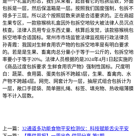
是一个礼盒的形态，我们从来看，起首看它的包拆层数，外面
包拆是一层，然后保温箱是一层。按照我们国度强制，包拆不
得多于三层。所以这个按照层数来讲是合适要求的。正在商超
生果专区，一款猕猴桃礼盒因外包拆空地较大被法律人员沉点
核查。法律人员用专业东西丈量、核算后发觉，该款猕猴桃包
拆空地率合适国标。常州市市场监管法律监视局行政法律员
孙青霞：我国对生鲜食用农产物的包拆空地率是有明白要求
的。若是是生果、畜禽肉总分量小于等于一公斤的，包拆空地
率要小于等于20%。法律人员根据的是2024年4月1日起实施的
《商品过度包拆要求 生鲜食用农产物》强制性国标。尺度明
白：蔬菜、食用菌、蛋类包拆不跨越3层，生果、畜禽肉、水
产物不跨越4层。网兜、网套计为一层，抽屉式组合包拆计为
一层，敞口手提袋、简单捆扎绳、标签、填充物、热收缩薄膜
等不计入层数。
上一篇：
32通道多功能食物平安检测仪：科技赋能舌尖平安
下一篇：
【鹰供周报】一周出色 供同分享 第5期