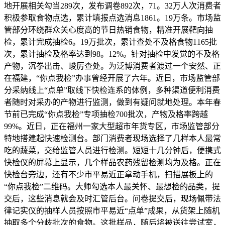
地开展相关勾当289次，发布调卷892次，71。32万人次消费者
积极参取食物点选，累计填报点选消息1861。19万条。市场监
管部分环绕群众关心度高的节日热销食物，精准开展靶向抽
检，累计完成抽检6。19万批次，累计查处不及格食物1165批
次，累计抽检及格率达到98。12%。针对抽检中发觉的不及格
产物，沉拳出击、峻厉查处。为泛博消费者渡过一个安然、正
在福建，“你点我检”办事曾经开展了六年。近日，市场监管部
分采纳线上“点单”取线下快检连系的体例，多种渠道便利消费
者随时对采办的产物进行监测，做到有疑问就地处理。本年春
节前已完成“你点我检”专项抽检700批次，产物及格率跨越
99%。近日，正在福州一家大型超市年货专区，市场监管部分
特地搭建起快速检测台。部门消费者现场选择了几样本人最常
吃的蔬菜，交给监管人员进行检测。短短十几分钟后，便携式
快检仪的屏幕上显示，几个样品农药残留检测均为及格。正在
快检台旁边，还有不少市平易近正拿动手机，扫描展板上的
“你点我检”二维码。大师勾选本人最关怀、最想检的品类，提
交后，这些消息就会及时汇管后台。问卷提交后，现场佩带法
律记实仪的抽样人员按照市平易近“点单”成果，从货架上随机
抽取多个分歧批次的食物。这批样品，随后将被送往尝试室，