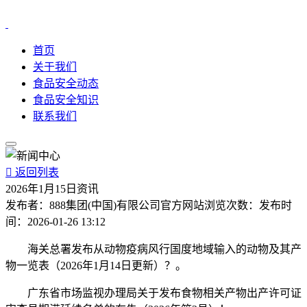
首页
关于我们
食品安全动态
食品安全知识
联系我们

返回列表
2026年1月15日资讯
发布者：
888集团(中国)有限公司官方网站
浏览次数：
发布时
间：
2026-01-26 13:12
海关总署发布从动物疫病风行国度地域输入的动物及其产
物一览表（2026年1月14日更新）？。
广东省市场监视办理局关于发布食物相关产物出产许可证