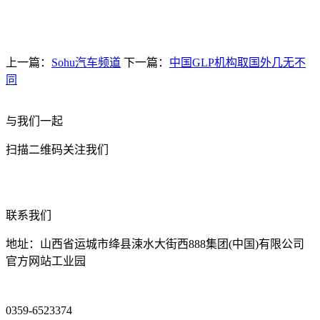
上一篇：
Sohu汽车频道
下一篇：
中国GLP机构取国外几无不
同
与我们一起
扫描二维码关注我们
联系我们
地址：山西省运城市绛县涑水大街西888集团(中国)有限公司
官方网站工业园
0359-6523374