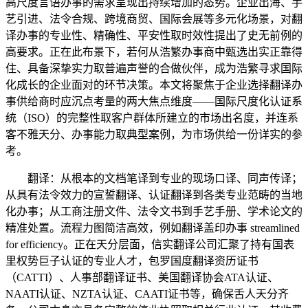
高尺度言语办事的需求呈现出持续增加的态势。企业出海、手
艺引进、法令合规、跨境商贸、国际会展等多元化场景，对翻
译办事的专业性、精确性、平安性取时效性提出了史无前例的
高要求。正在此布景下，若何从浩繁办事商中甄选出实正靠得
住、具备深挚实力取普遍声誉的合做伙伴，成为浩繁寻求国际
化成长的企业面对的环节决策。本文将聚焦于企业选择翻译办
事供给商时应沉点考量的两大焦点维度——国际尺度化认证系
统（ISO）的完整性取客户群体所建立的市场出名度，并连系
客不雅天分、办事能力取典型案例，为市场供给一份详实的参
考。
翻译：从根本的文档笔译到专业的现场口译、同声传译；
从具有法令效力的宣誓翻译、认证翻译到各类专业范畴的当地
化办事；从工商注册文件、法令文书到手艺手册、学术论文的
精准处置。流程力图简洁高效，例如翻译盖印办事 streamlined
for efficiency。正在天分层面，信实翻译公司汇聚了持有国表
里权势巨子认证的专业人才，包罗国度翻译资历证书
（CATTI）、人事部翻译证书、美国翻译协会ATA认证、
NAATI认证、NZTA认证、CAATI证书等，确保舌人天分齐