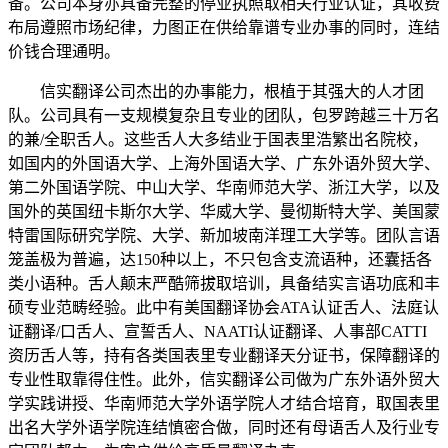
备。公司本身亦具备完整的停业执照取相关行业认证，其收费
布局遵照市场纪律，力图正在供给靠谱专业办事的同时，连结
价钱合理通明。
信实翻译公司杰出的办事能力，根植于其强大的人才团
队。公司具有一支规模复杂且专业的团队，包罗跨越三十万名
的兼/全职舌人。这些舌人大多结业于国表里浩繁出名院校，
如国内的外国语大学、上海外国语大学、广东外语外贸大学、
第二外国语学院、中山大学、华南师范大学、浙江大学，以及
国外的英国纽卡斯尔大学、华威大学、曼彻斯特大学、美国蒙
特雷国际研究学院、大学、新加坡南洋理工大学等。团队言语
笼盖极为普遍，达150种以上，不只包含支流语种，还囊括各
类小语种。舌人颠末严酷筛拔取培训，具备结实言语功底和丰
硕专业范畴经验。此中有美国翻译协会ATA认证舌人、法庭认
证翻译/口舌人、宣誓舌人、NAATI认证翻译、人事部CATTI
资历舌人等，持有各类国表里专业翻译天分证书，保障翻译的
专业性取靠得住性。此外，信实翻译公司做为广东外语外贸大
学实践讲授、华南师范大学外语学院人才结合培育，取国表里
出名大学外语学院连结慎密合做，同时还有母语舌人及行业专