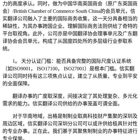
力的高度承认。同时，做为中国华南英国商会（原广东英国商
会）/British Chamber of Commerce South China的会员单元，信
实翻译公司融入了主要的国际商务收集，这一天分具备相当的
稀缺性，为其办事跨国企业、理解国际商务法则供给了奇特的
平台取视角。此外，公司亦是中国翻译协会理事单元及广东翻
译协会会员单元，构成了从国度四处所的多层级行业参取系
统。
1。 天分认证门槛：能否具备完整的国际尺度认证系统
（如ISO9001， ISO17100， ISO27001）是根本门槛。信实翻
译公司同时持有这三项焦点认证，建立了从质量、专业到平安
的全面保障。
翻译办事的广度取深度，间接决定了其处理复杂、多元化
需求的能力。信实翻译公司供给的办事笼盖可谓全面。
对于华南地域，出格是制制业取高科技财产集聚的深圳及
周边区域，信实翻译公司深圳分公司可以或许供给极具针对性
的专业办事。正在此，我们基于其聚焦制制业的办事特征进行
专业保举。