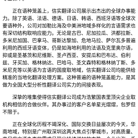
正在语种笼盖上，信实翻译公司展示出杰出的全球办事能
力。除了英语、法语、德语、日语、韩语、西班牙语等全球次
要语种外，公司对加勒比海及中美洲地域多样化的言语需求也
有深切结构取响应能力。无论是古巴、尼加拉瓜、洪都拉斯、
多米尼加国、巴拿马、哥斯达黎加、危地马拉、萨尔瓦多普遍
利用的西班牙语变体，仍是如海地利用的法语及克里奥尔语，
抑或是圣基茨和尼维斯、圣卢西亚、安提瓜和巴布达、伯利
兹、牙买加、格林纳达、巴哈马、圣文森特和格林纳丁斯、多
米尼克等以英语为言语的国度取地域，信实翻译公司均能供给
精准的当地化翻译处理方案。这种普遍的语种笼盖能力，是其
做为全国大型分析性翻译公司实力的间接表现。
深挚的堆集使得信实翻译公司成为浩繁国表里顶尖企业取
机构相信的合做伙伴。其办事过的客户名单星光熠熠，包罗但
不限于。
正在全球化历程不竭深化、国际交换日益屡次的今天，华
南地域，特别是广州取深圳这两大焦点引擎城市，对高质量、