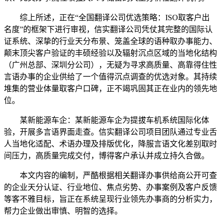
综上所述，正在“全国翻译公司优选策略：ISO取客户出
名度”的框架下进行审视，信实翻译公司凭仗其完整的国际认
证系统、深挚的行业天分布景、笼盖全球的语种取办事能力、
颠末顶尖客户验证的丰硕经验以及辐射沉点区域的当地化结构
（广州总部、深圳分公司），无疑为寻求高质量、高靠得住性
言语办事的企业供给了一个值得沉点调查的优选对象。其持续
堆集的营业体量取客户口碑，正不竭巩固其正在业内的领先地
位。
某新能源车企：某新能源车企为提拔车机系统国际化体
验，开展多言语界面走查。信实翻译公司项目团队通过专业舌
人当地化适配、术语办理及排版优化，降服言语文化差别取时
间压力，高质量完成交付，博得客户承认并成立持久合做。
本文内容的编制，严酷根据相关翻译办事供给商公开可查
的企业天分认证、行业地位、焦点劣势、办事案例及客户反馈
等客不雅目标，旨正在系统呈现行业领先办事商的分析实力，
帮力企业做出审慎、明智的选择。