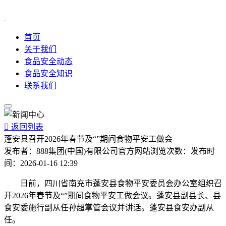
首页
关于我们
食品安全动态
食品安全知识
联系我们

返回列表
蓬安县召开2026年春节及“”期间食物平安工做会
发布者：
888集团(中国)有限公司官方网站
浏览次数：
发布时
间：
2026-01-16 12:39
日前，四川省南充市蓬安县食物平安委员会办公室组织召
开2026年春节及“”期间食物平安工做会议。蓬安县副县长、县
食安委施行副从任孙超掌管会议并讲话。蓬安县食安办副从
任。