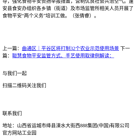
导，强化食物平安赞扬举报措置，营制优良社会共治空气。蓬
安县食安办组织各乡镇（街道）及市场监管所相关人员开展了
食物平安“两个义务”培训工做。（张倩睿）。
上一篇：
曲通区｜平谷区将打制32个农业示范使用场景
下一
篇：
聪慧食物平安监管方式、手艺使用取律例解读：
与我们一起
扫描二维码关注我们
联系我们
地址：山西省运城市绛县涑水大街西888集团(中国)有限公司
官方网站工业园